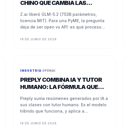
CHINO QUE CAMBIA LAS
CUENTAS
Z.ai liberó GLM-5.2 (753B parámetros,
licencia MIT). Para una PyME, la pregunta
deja de ser open vs API: es qué proceso
vale mover.
19 DE JUNIO DE 2026
INDUSTRIA
·
OPENAI
PREPLY COMBINA IA Y TUTOR
HUMANO: LA FÓRMULA QUE
FUNCIONA
Preply suma resúmenes generados por IA a
sus clases con tutor humano. Es el modelo
híbrido que funciona, y aplica a
consultores y coaches LATAM.
19 DE JUNIO DE 2026