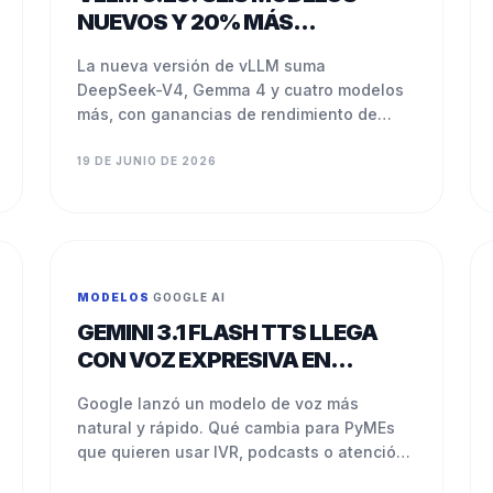
NUEVOS Y 20% MÁS
VELOCIDAD DE INFERENCIA
La nueva versión de vLLM suma
DeepSeek-V4, Gemma 4 y cuatro modelos
más, con ganancias de rendimiento de
hasta 20% sin cambiar el hardware.
19 DE JUNIO DE 2026
MODELOS
·
GOOGLE AI
GEMINI 3.1 FLASH TTS LLEGA
CON VOZ EXPRESIVA EN
ESPAÑOL
Google lanzó un modelo de voz más
natural y rápido. Qué cambia para PyMEs
que quieren usar IVR, podcasts o atención
automatizada.