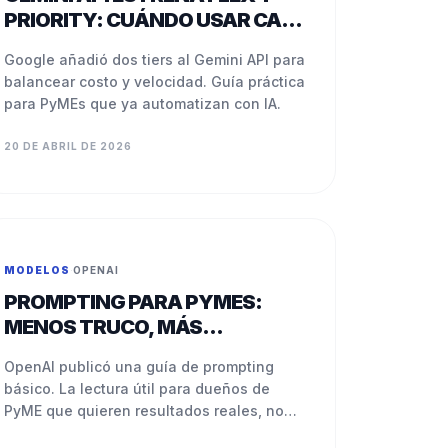
PRIORITY: CUÁNDO USAR CADA
UNO
Google añadió dos tiers al Gemini API para
balancear costo y velocidad. Guía práctica
para PyMEs que ya automatizan con IA.
20 DE ABRIL DE 2026
MODELOS
·
OPENAI
PROMPTING PARA PYMES:
MENOS TRUCO, MÁS
INSTRUCCIÓN CLARA
OpenAI publicó una guía de prompting
básico. La lectura útil para dueños de
PyME que quieren resultados reales, no
magia.