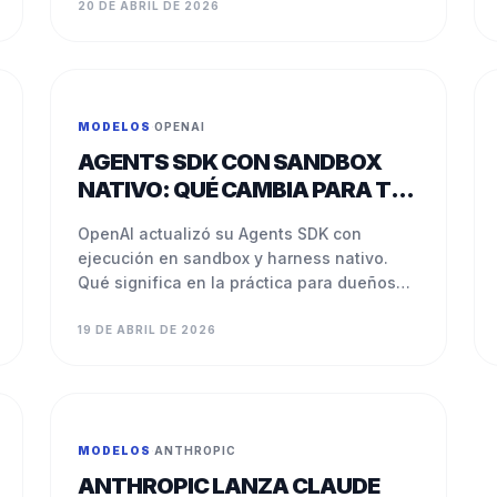
20 DE ABRIL DE 2026
MODELOS
·
OPENAI
AGENTS SDK CON SANDBOX
NATIVO: QUÉ CAMBIA PARA TU
PYME
OpenAI actualizó su Agents SDK con
ejecución en sandbox y harness nativo.
Qué significa en la práctica para dueños
de PyMEs en LATAM.
19 DE ABRIL DE 2026
MODELOS
·
ANTHROPIC
ANTHROPIC LANZA CLAUDE