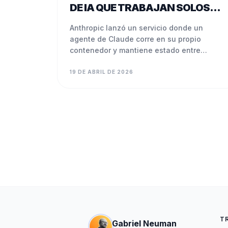
DE IA QUE TRABAJAN SOLOS
DURANTE HORAS
Anthropic lanzó un servicio donde un
agente de Claude corre en su propio
contenedor y mantiene estado entre
sesiones. Qué puede hacer tu PyME con
esto.
19 DE ABRIL DE 2026
T
Gabriel Neuman