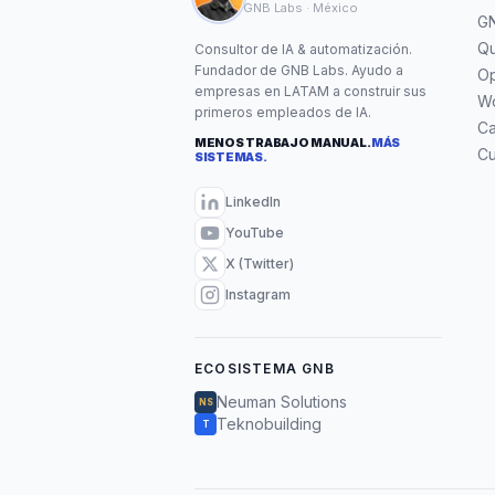
GNB Labs · México
GN
Qu
Consultor de IA & automatización.
Fundador de GNB Labs. Ayudo a
Op
empresas en LATAM a construir sus
W
primeros empleados de IA.
C
MENOS TRABAJO MANUAL.
MÁS
Cu
SISTEMAS.
LinkedIn
YouTube
X (Twitter)
Instagram
ECOSISTEMA GNB
Neuman Solutions
NS
Teknobuilding
T