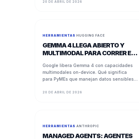
20 DE ABRIL DE 2026
HERRAMIENTAS
·
HUGGING FACE
GEMMA 4 LLEGA ABIERTO Y
MULTIMODAL PARA CORRER EN
TU EQUIPO
Google libera Gemma 4 con capacidades
multimodales on-device. Qué significa
para PyMEs que manejan datos sensibles y
quieren bajar costos de API.
20 DE ABRIL DE 2026
HERRAMIENTAS
·
ANTHROPIC
MANAGED AGENTS: AGENTES