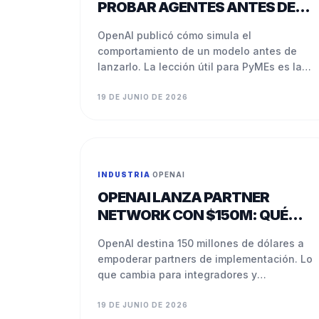
PROBAR AGENTES ANTES DE
SOLTARLOS
OpenAI publicó cómo simula el
comportamiento de un modelo antes de
lanzarlo. La lección útil para PyMEs es la
misma idea, a escala chica.
19 DE JUNIO DE 2026
INDUSTRIA
·
OPENAI
OPENAI LANZA PARTNER
NETWORK CON $150M: QUÉ
SIGNIFICA PARA LATAM
OpenAI destina 150 millones de dólares a
empoderar partners de implementación. Lo
que cambia para integradores y
consultores en LATAM.
19 DE JUNIO DE 2026