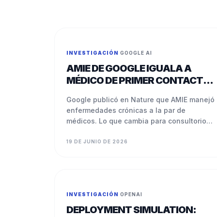
INVESTIGACIÓN
·
GOOGLE AI
AMIE DE GOOGLE IGUALA A
MÉDICO DE PRIMER CONTACTO
EN ESTUDIO
Google publicó en Nature que AMIE manejó
enfermedades crónicas a la par de
médicos. Lo que cambia para consultorios
y aseguradoras en LATAM.
19 DE JUNIO DE 2026
INVESTIGACIÓN
·
OPENAI
DEPLOYMENT SIMULATION: