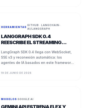
GITHUB · LANGCHAIN-
HERRAMIENTAS
·
AI/LANGGRAPH
LANGGRAPH SDK 0.4
REESCRIBE EL STREAMING
PARA AGENTES DE IA
LangGraph SDK 0.4 llega con WebSocket,
SSE v3 y reconexión automática: los
agentes de IA basados en este framework
son más estables en producción.
19 DE JUNIO DE 2026
MODELOS
·
GOOGLE AI
GEMINI API ESTRENA FLEX Y