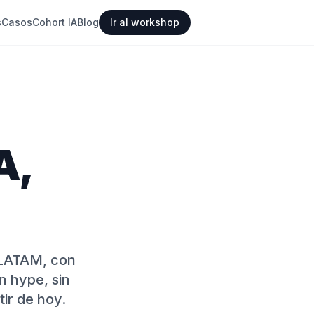
s
Casos
Cohort IA
Blog
Ir al workshop
A,
 LATAM, con
n hype, sin
ir de hoy.