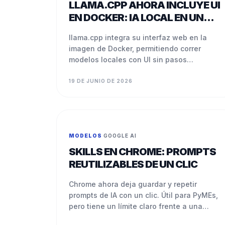
LLAMA.CPP AHORA INCLUYE UI
EN DOCKER: IA LOCAL EN UN
COMANDO
llama.cpp integra su interfaz web en la
imagen de Docker, permitiendo correr
modelos locales con UI sin pasos
adicionales de compilación.
19 DE JUNIO DE 2026
MODELOS
·
GOOGLE AI
SKILLS EN CHROME: PROMPTS
REUTILIZABLES DE UN CLIC
Chrome ahora deja guardar y repetir
prompts de IA con un clic. Útil para PyMEs,
pero tiene un límite claro frente a una
automatización real.