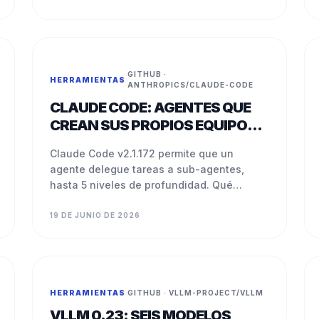
GITHUB ·
HERRAMIENTAS
·
ANTHROPICS/CLAUDE-CODE
CLAUDE CODE: AGENTES QUE
CREAN SUS PROPIOS EQUIPOS
DE TRABAJO
Claude Code v2.1.172 permite que un
agente delegue tareas a sub-agentes,
hasta 5 niveles de profundidad. Qué
significa esto para automatización en
PyMEs.
19 DE JUNIO DE 2026
HERRAMIENTAS
·
GITHUB · VLLM-PROJECT/VLLM
VLLM 0.23: SEIS MODELOS