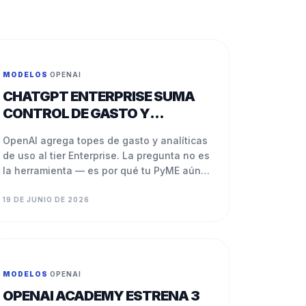
MODELOS
·
OPENAI
CHATGPT ENTERPRISE SUMA
CONTROL DE GASTO Y
ANALÍTICOS
OpenAI agrega topes de gasto y analíticas
de uso al tier Enterprise. La pregunta no es
la herramienta — es por qué tu PyME aún
no mide su consumo de IA.
19 DE JUNIO DE 2026
MODELOS
·
OPENAI
OPENAI ACADEMY ESTRENA 3