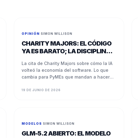
OPINIÓN
·
SIMON WILLISON
CHARITY MAJORS: EL CÓDIGO
YA ES BARATO; LA DISCIPLINA,
NO
La cita de Charity Majors sobre cómo la IA
volteó la economía del software. Lo que
cambia para PyMEs que mandan a hacer
apps o automatizaciones.
19 DE JUNIO DE 2026
MODELOS
·
SIMON WILLISON
GLM-5.2 ABIERTO: EL MODELO