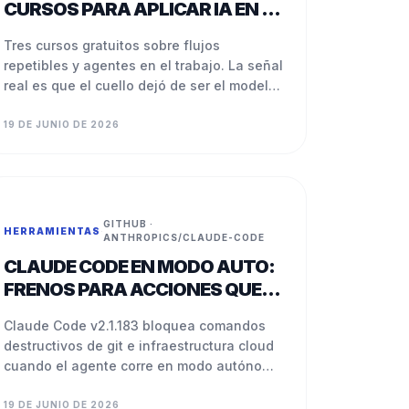
CURSOS PARA APLICAR IA EN EL
TRABAJO
Tres cursos gratuitos sobre flujos
repetibles y agentes en el trabajo. La señal
real es que el cuello dejó de ser el modelo
y pasó al diseño del proceso.
19 DE JUNIO DE 2026
GITHUB ·
HERRAMIENTAS
·
ANTHROPICS/CLAUDE-CODE
CLAUDE CODE EN MODO AUTO:
FRENOS PARA ACCIONES QUE
NO PEDISTE
Claude Code v2.1.183 bloquea comandos
destructivos de git e infraestructura cloud
cuando el agente corre en modo autónomo
y no los pediste explícitamente.
19 DE JUNIO DE 2026