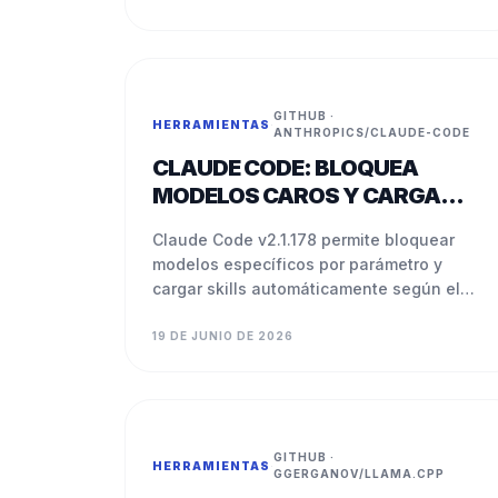
GITHUB ·
HERRAMIENTAS
·
ANTHROPICS/CLAUDE-CODE
CLAUDE CODE: BLOQUEA
MODELOS CAROS Y CARGA
SKILLS POR CARPETA
Claude Code v2.1.178 permite bloquear
modelos específicos por parámetro y
cargar skills automáticamente según el
directorio activo. Menos costo accidental,
más contexto por proyecto.
19 DE JUNIO DE 2026
GITHUB ·
HERRAMIENTAS
·
GGERGANOV/LLAMA.CPP