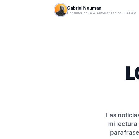
Gabriel Neuman
Consultor de IA & Automatización · LATAM
L
Las notici
mi lectura
parafrase