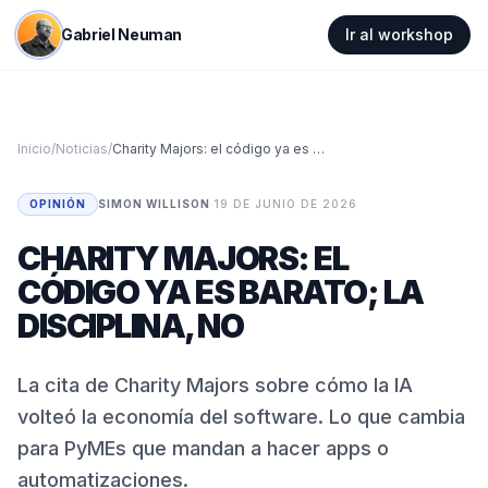
Gabriel Neuman
Ir al workshop
Inicio
/
Noticias
/
Charity Majors: el código ya es barato; la disciplina, no
OPINIÓN
SIMON WILLISON
·
19 DE JUNIO DE 2026
CHARITY MAJORS: EL
CÓDIGO YA ES BARATO; LA
DISCIPLINA, NO
La cita de Charity Majors sobre cómo la IA
volteó la economía del software. Lo que cambia
para PyMEs que mandan a hacer apps o
automatizaciones.