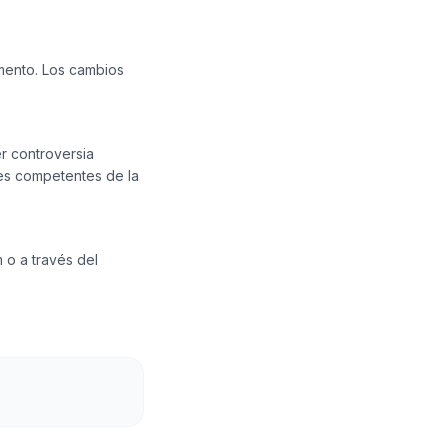
mento. Los cambios
r controversia
les competentes de la
 o a través del