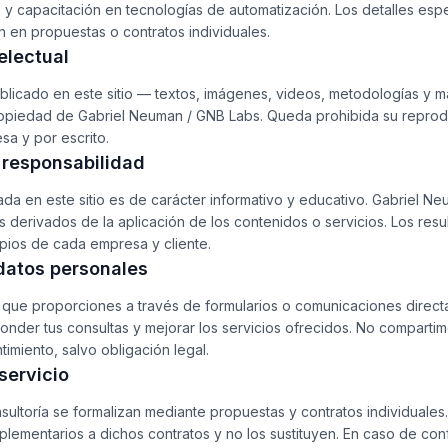
y capacitación en tecnologías de automatización. Los detalles esp
n en propuestas o contratos individuales.
electual
licado en este sitio — textos, imágenes, videos, metodologías y m
opiedad de Gabriel Neuman / GNB Labs. Queda prohibida su reproduc
sa y por escrito.
e responsabilidad
ada en este sitio es de carácter informativo y educativo. Gabriel N
s derivados de la aplicación de los contenidos o servicios. Los re
opios de cada empresa y cliente.
 datos personales
que proporciones a través de formularios o comunicaciones directa
nder tus consultas y mejorar los servicios ofrecidos. No compartim
timiento, salvo obligación legal.
servicio
ultoría se formalizan mediante propuestas y contratos individuales
ementarios a dichos contratos y no los sustituyen. En caso de conf