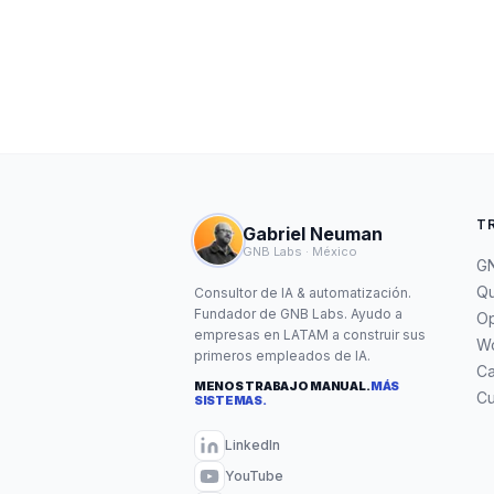
T
Gabriel Neuman
GNB Labs · México
GN
Qu
Consultor de IA & automatización.
Fundador de GNB Labs. Ayudo a
Op
empresas en LATAM a construir sus
W
primeros empleados de IA.
C
MENOS TRABAJO MANUAL.
MÁS
Cu
SISTEMAS.
LinkedIn
YouTube