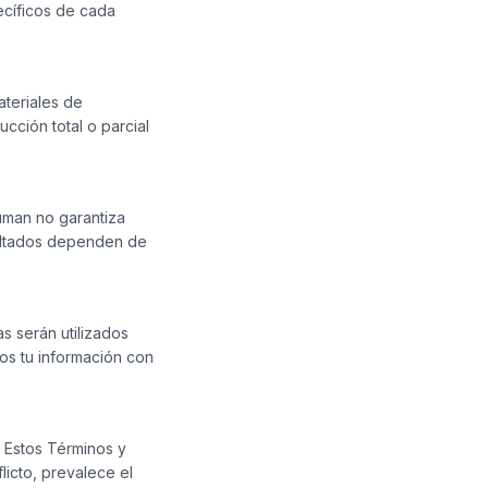
ecíficos de cada
ateriales de
ción total o parcial
euman no garantiza
sultados dependen de
s serán utilizados
os tu información con
. Estos Términos y
licto, prevalece el