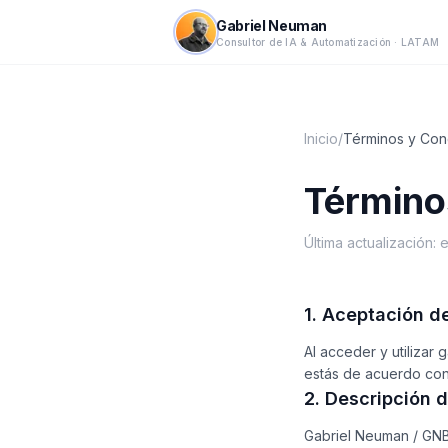
Gabriel Neuman
Consultor de IA & Automatización · LATAM
Inicio
/
Términos y Con
Término
Última actualización:
1. Aceptación d
Al acceder y utilizar
estás de acuerdo con 
2. Descripción d
Gabriel Neuman / GNB