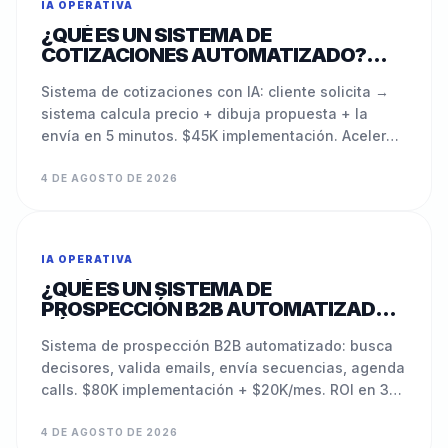
IA OPERATIVA
¿QUÉ ES UN SISTEMA DE
COTIZACIONES AUTOMATIZADO?
PROPUESTAS EN TIEMPO REAL SIN
ESPERAR (2026)
Sistema de cotizaciones con IA: cliente solicita →
sistema calcula precio + dibuja propuesta + la
envía en 5 minutos. $45K implementación. Acelera
cierre de 7 días a 2 horas. ROI en 20-30 días.
4 DE AGOSTO DE 2026
IA OPERATIVA
¿QUÉ ES UN SISTEMA DE
PROSPECCIÓN B2B AUTOMATIZADO?
BÚSQUEDA + CONTACTO SIN EQUIPO
(2026)
Sistema de prospección B2B automatizado: busca
decisores, valida emails, envía secuencias, agenda
calls. $80K implementación + $20K/mes. ROI en 30-
60 días con 20%+ tasa de respuesta.
4 DE AGOSTO DE 2026