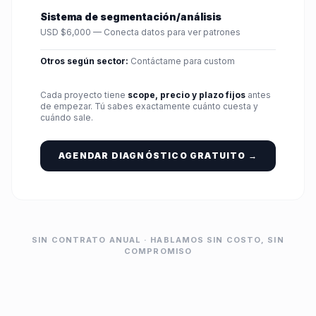
Sistema de segmentación/análisis
USD $6,000 — Conecta datos para ver patrones
Otros según sector:
Contáctame para custom
Cada proyecto tiene
scope, precio y plazo fijos
antes
de empezar. Tú sabes exactamente cuánto cuesta y
cuándo sale.
AGENDAR DIAGNÓSTICO GRATUITO →
SIN CONTRATO ANUAL · HABLAMOS SIN COSTO, SIN
COMPROMISO