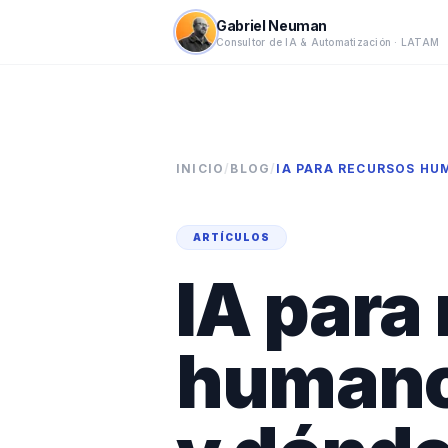
Gabriel Neuman
Consultor de IA & Automatización · LATAM
INICIO
/
BLOG
/
IA PARA RECURSOS HU
ARTÍCULOS
IA para
humano