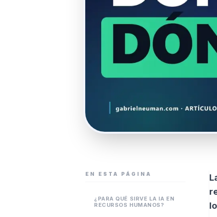
EN ESTA PÁGINA
L
r
¿PARA QUÉ SIRVE LA IA EN
l
RECURSOS HUMANOS?