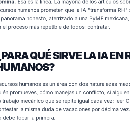
ómina.
Esa es la línea. La mayoría de los artículos sobre
ecursos humanos prometen que la IA "transforma RH" s
l panorama honesto, aterrizado a una PyME mexicana, 
n el proceso más repetible de todos: contratar.
¿PARA QUÉ SIRVE LA IA EN
HUMANOS?
ecursos humanos es un área con dos naturalezas mezcla
uién promueves, cómo manejas un conflicto, si alguien 
s trabajo mecánico que se repite igual cada vez: leer C
ontestar la misma duda de vacaciones por décima vez.
o debe tocar la primera.