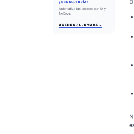
D
¿CONSULTORÍA?
Automatizo tus procesos con IA y
NoCode.
AGENDAR LLAMADA →
N
es