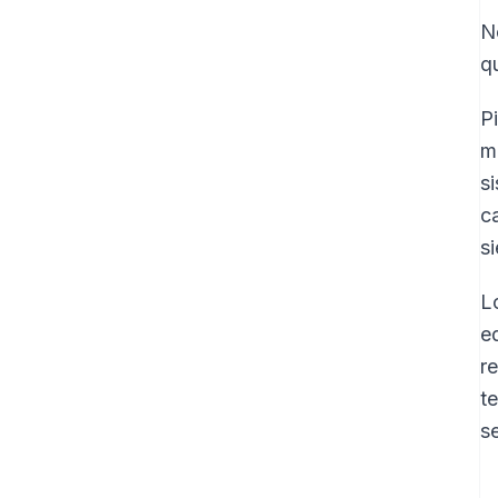
N
q
P
m
s
c
s
L
e
r
t
se