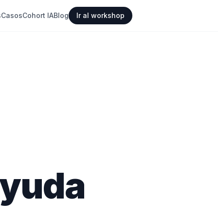
s
Casos
Cohort IA
Blog
Ir al workshop
ayuda