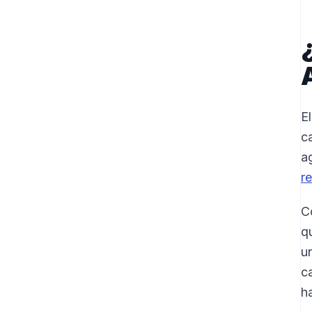
El
ca
a
r
C
q
u
c
h