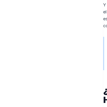
Y
e
e
c