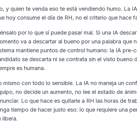
o, y quien te venda eso te está vendiendo humo. La IA 
ue hoy consume el día de RH, no el criterio que hace fa
iénsalo por lo que sí puede pasar mal. Si una IA descar
omento va a descartar al bueno por una palabra que no
istema mantiene puntos de control humano: la IA pre-ca
andidato se descarta ni se contrata sin el visto bueno 
iempre es humana.
o mismo con todo lo sensible. La IA no maneja un conf
quipo, no decide un aumento, no lee el estado de ánim
enunciar. Lo que hace es quitarle a RH las horas de t
enga tiempo de hacer justo eso: lo que requiere una p
 libera.