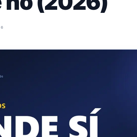
 no (2026)
26