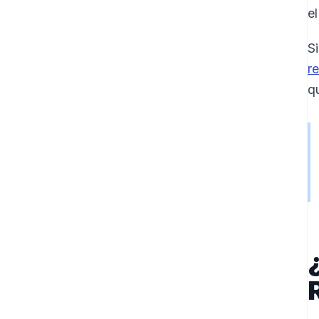
el
S
r
q