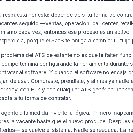
a respuesta honesta: depende de si tu forma de contrata
acantes seguido —ventas, operación, call center, reta
l mismo cada vez, entonces ese proceso es un activo. 
esperdicia, porque el SaaS te obliga a cambiar tu flujo 
l problema del ATS de estante no es que le falten funci
u equipo termina configurando la herramienta durante
ontratar al software. Y cuando el software no encaja c
ejan de usar. Compraste, prendiste, y al mes ya nadie 
orkday, con Buk y con cualquier ATS genérico: rankea
dapta a tu forma de contratar.
l agente a la medida invierte la lógica. Primero mape
bres la vacante hasta que el nuevo produce. Después 
riterios— se vuelve el sistema. Nadie se reeduca. La h