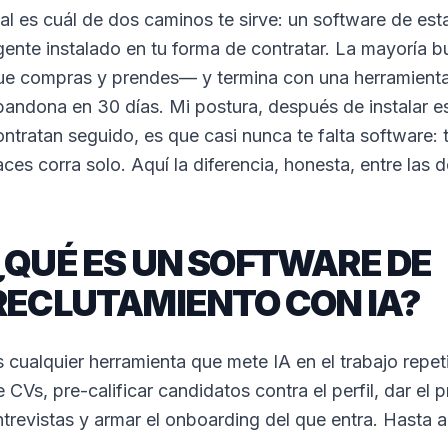
eal es cuál de dos caminos te sirve: un software de est
gente instalado en tu forma de contratar. La mayoría 
ue compras y prendes— y termina con una herramient
bandona en 30 días. Mi postura, después de instalar 
ontratan seguido, es que casi nunca te falta software: 
aces corra solo. Aquí la diferencia, honesta, entre las 
¿QUÉ ES UN SOFTWARE DE
RECLUTAMIENTO CON IA?
s cualquier herramienta que mete IA en el trabajo repet
e CVs, pre-calificar candidatos contra el perfil, dar el
ntrevistas y armar el onboarding del que entra. Hasta 