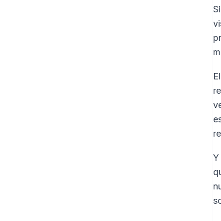
S
v
p
m
E
r
ve
e
r
Y
qu
n
s