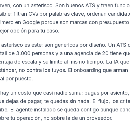
irven, con un asterisco. Son buenos ATS y traen funcio
isible: filtran CVs por palabras clave, ordenan candida
rimero en Google porque son marcas con presupuesto 
ejor opción para tu caso.
l asterisco es este: son genéricos por diseño. Un ATS 
etail de 3,000 personas y a una agencia de 20 tiene q
ntaja de escala y su límite al mismo tiempo. La IA que t
stándar, no contra los tuyos. El onboarding que arman e
eal por puesto.
 hay un costo que casi nadie suma: pagas por asiento,
e dejas de pagar, te quedas sin nada. El flujo, los criter
ube. El agente instalado se queda contigo aunque canc
obre tu operación, no sobre la de un proveedor.