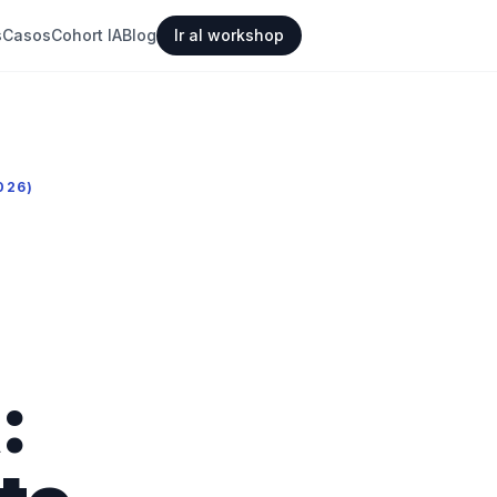
s
Casos
Cohort IA
Blog
Ir al workshop
026)
: