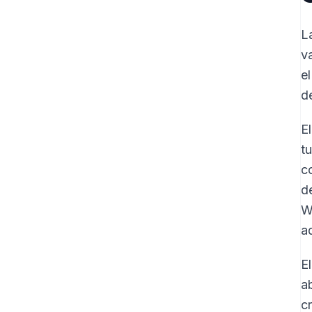
L
v
e
d
E
t
c
d
W
a
E
a
c