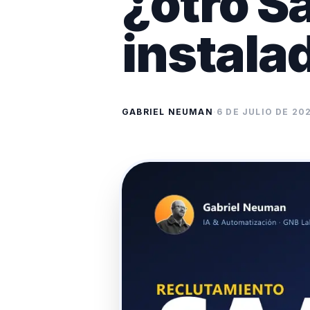
¿otro S
instala
GABRIEL NEUMAN
·
6 DE JULIO DE 20