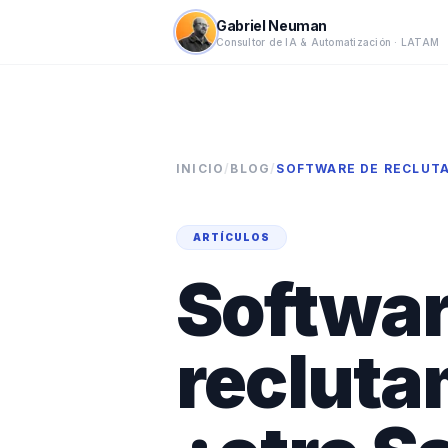
Gabriel Neuman
Consultor de IA & Automatización · LATAM
INICIO
/
BLOG
/
SOFTWARE DE RECLUTA
ARTÍCULOS
Softwar
recluta