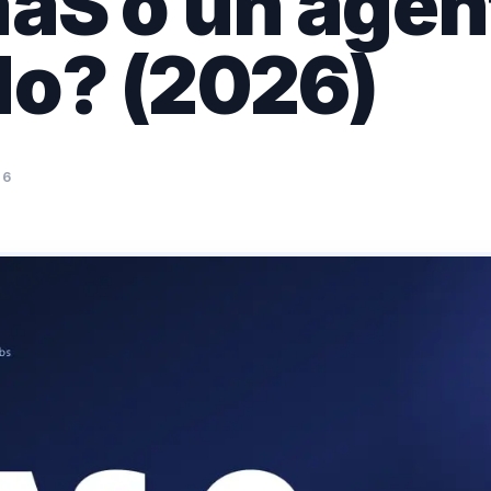
aaS o un agen
do? (2026)
26