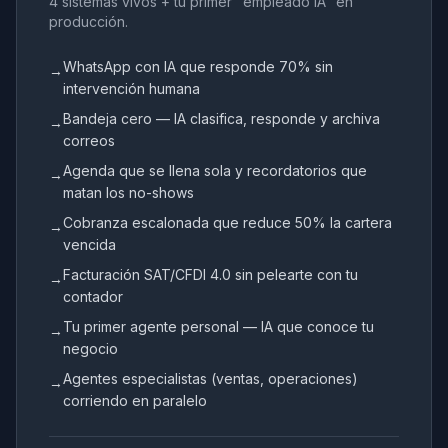
4 sistemas vivos + tu primer "empleado IA" en
producción.
WhatsApp con IA que responde 70% sin
→
intervención humana
Bandeja cero — IA clasifica, responde y archiva
→
correos
Agenda que se llena sola y recordatorios que
→
matan los no-shows
Cobranza escalonada que reduce 50% la cartera
→
vencida
Facturación SAT/CFDI 4.0 sin pelearte con tu
→
contador
Tu primer agente personal — IA que conoce tu
→
negocio
Agentes especialistas (ventas, operaciones)
→
corriendo en paralelo