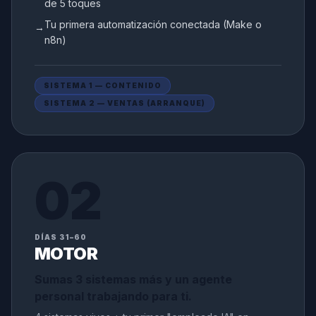
de 5 toques
Tu primera automatización conectada (Make o
→
n8n)
SISTEMA 1 — CONTENIDO
SISTEMA 2 — VENTAS (ARRANQUE)
02
DÍAS 31–60
MOTOR
Sumas 3 sistemas más y un agente
personal trabajando para ti.