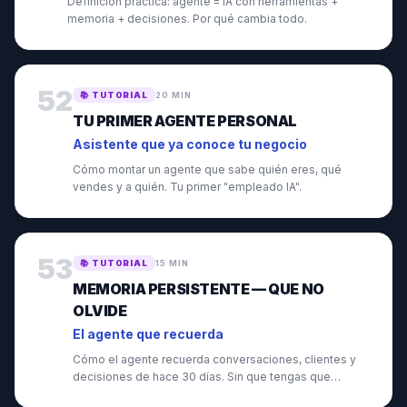
Definición práctica: agente = IA con herramientas +
memoria + decisiones. Por qué cambia todo.
52
📚
TUTORIAL
20 MIN
TU PRIMER AGENTE PERSONAL
Asistente que ya conoce tu negocio
Cómo montar un agente que sabe quién eres, qué
vendes y a quién. Tu primer "empleado IA".
53
📚
TUTORIAL
15 MIN
MEMORIA PERSISTENTE — QUE NO
OLVIDE
El agente que recuerda
Cómo el agente recuerda conversaciones, clientes y
decisiones de hace 30 días. Sin que tengas que
recordárselo.