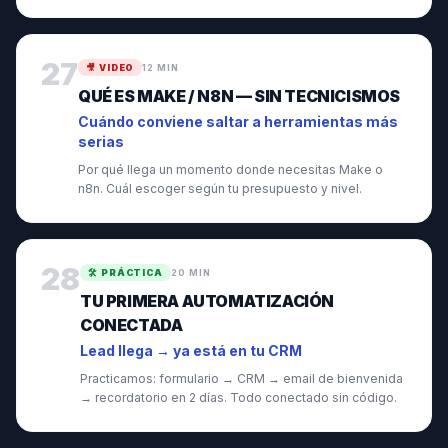
27
🎥
VIDEO
12 MIN
QUÉ ES MAKE / N8N — SIN TECNICISMOS
Cuándo conviene saltar a herramientas más
serias
Por qué llega un momento donde necesitas Make o
n8n. Cuál escoger según tu presupuesto y nivel.
28
🛠️
PRÁCTICA
20 MIN
TU PRIMERA AUTOMATIZACIÓN
CONECTADA
Lead llega → ya está en tu CRM
Practicamos: formulario → CRM → email de bienvenida
→ recordatorio en 2 días. Todo conectado sin código.