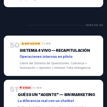
SEMANA
8
DÍAS
50
-
56
50
🤔
REFLEXIÓN
10 MIN
SISTEMA 4 VIVO — RECAPITULACIÓN
Operaciones internas en piloto
Cierre del Sistema de Operaciones. Cobranza +
facturación + reportes + minutas. Falta inteligencia.
51
🎥
VIDEO
12 MIN
QUÉ ES UN "AGENTE" — SIN MARKETING
La diferencia real con un chatbot