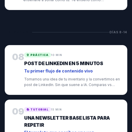
encapsular tu voz en 200 palabras.
SEMANA
2
DÍAS
8
-
14
08
🛠️
PRÁCTICA
10 MIN
POST DE LINKEDIN EN 5 MINUTOS
Tu primer flujo de contenido vivo
Tomamos una idea de tu inventario y la convertimos en
post de LinkedIn. Sin que suene a IA. Comparas vs
hacerlo a mano.
09
📚
TUTORIAL
15 MIN
UNA NEWSLETTER BASE LISTA PARA
REPETIR