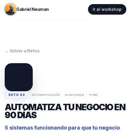
Gabriel Neuman
Ir al workshop
← Volver a Retos
⚙️
RETO
02
AUTOMATIZACIÓN
IA APLICADA
PYME
AUTOMATIZA TU NEGOCIO EN
90 DÍAS
5 sistemas funcionando para que tu negocio