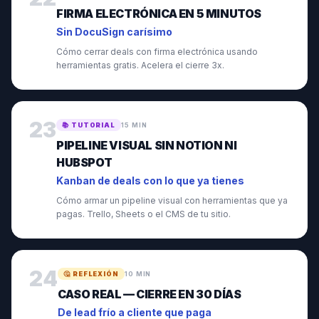
FIRMA ELECTRÓNICA EN 5 MINUTOS
Sin DocuSign carísimo
Cómo cerrar deals con firma electrónica usando
herramientas gratis. Acelera el cierre 3x.
23
📚
TUTORIAL
15 MIN
PIPELINE VISUAL SIN NOTION NI
HUBSPOT
Kanban de deals con lo que ya tienes
Cómo armar un pipeline visual con herramientas que ya
pagas. Trello, Sheets o el CMS de tu sitio.
24
🤔
REFLEXIÓN
10 MIN
CASO REAL — CIERRE EN 30 DÍAS
De lead frío a cliente que paga