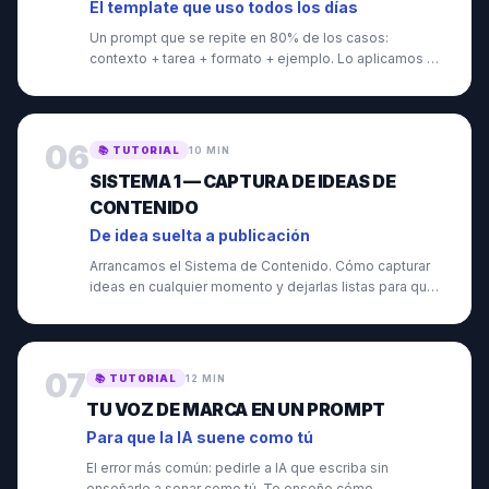
El template que uso todos los días
Un prompt que se repite en 80% de los casos:
contexto + tarea + formato + ejemplo. Lo aplicamos a
3 casos de tu negocio.
06
📚
TUTORIAL
10 MIN
SISTEMA 1 — CAPTURA DE IDEAS DE
CONTENIDO
De idea suelta a publicación
Arrancamos el Sistema de Contenido. Cómo capturar
ideas en cualquier momento y dejarlas listas para que
IA las desarrolle.
07
📚
TUTORIAL
12 MIN
TU VOZ DE MARCA EN UN PROMPT
Para que la IA suene como tú
El error más común: pedirle a IA que escriba sin
enseñarle a sonar como tú. Te enseño cómo