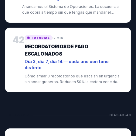
Arrancamos el Sistema de Operaciones. La secuencia
que cobra a tiempo sin que tengas que mandar el
"recordatorio amable".
42
📚
TUTORIAL
12 MIN
RECORDATORIOS DE PAGO
ESCALONADOS
Día 3, día 7, día 14 — cada uno con tono
distinto
Cómo armar 3 recordatorios que escalan en urgencia
sin sonar groseros. Reducen 50% la cartera vencida.
SEMANA
7
DÍAS
43
-
49