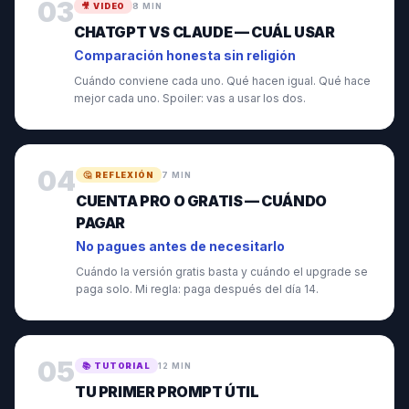
03
🎥
VIDEO
8 MIN
CHATGPT VS CLAUDE — CUÁL USAR
Comparación honesta sin religión
Cuándo conviene cada uno. Qué hacen igual. Qué hace
mejor cada uno. Spoiler: vas a usar los dos.
04
🤔
REFLEXIÓN
7 MIN
CUENTA PRO O GRATIS — CUÁNDO
PAGAR
No pagues antes de necesitarlo
Cuándo la versión gratis basta y cuándo el upgrade se
paga solo. Mi regla: paga después del día 14.
05
📚
TUTORIAL
12 MIN
TU PRIMER PROMPT ÚTIL