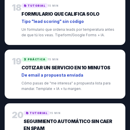
18
📚
TUTORIAL
15 MIN
FORMULARIO QUE CALIFICA SOLO
Tipo "lead scoring" sin código
Un formulario que ordena leads por temperatura antes
de que tú los veas. Tipeform/Google Forms + IA.
19
🛠️
PRÁCTICA
15 MIN
COTIZAR UN SERVICIO EN 10 MINUTOS
De email a propuesta enviada
Cómo pasas de "me interesa" a propuesta lista para
mandar. Template + IA + tu margen.
20
📚
TUTORIAL
15 MIN
SEGUIMIENTO AUTOMÁTICO SIN CAER
EN SPAM