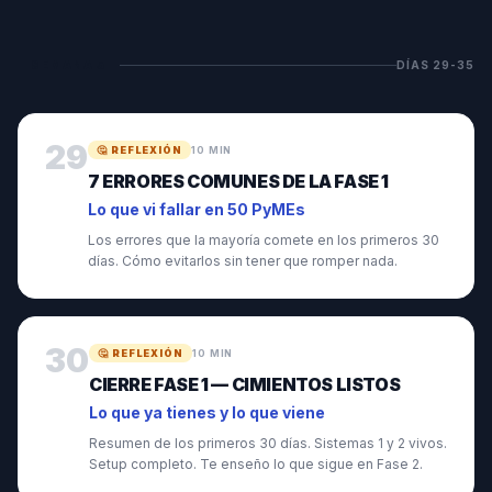
SEMANA
5
DÍAS
29
-
35
29
🤔
REFLEXIÓN
10 MIN
7 ERRORES COMUNES DE LA FASE 1
Lo que vi fallar en 50 PyMEs
Los errores que la mayoría comete en los primeros 30
días. Cómo evitarlos sin tener que romper nada.
30
🤔
REFLEXIÓN
10 MIN
CIERRE FASE 1 — CIMIENTOS LISTOS
Lo que ya tienes y lo que viene
Resumen de los primeros 30 días. Sistemas 1 y 2 vivos.
Setup completo. Te enseño lo que sigue en Fase 2.