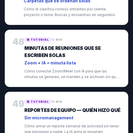
Carpetas que se ordenan solas
Cómo IA clasifica correos entrantes por cliente,
proyecto o tema. Buscas y encuentras en segundos.
48
📚
TUTORIAL
12 MIN
MINUTAS DE REUNIONES QUE SE
ESCRIBEN SOLAS
Zoom + IA = minuta lista
Cómo conectar Zoom/Meet con IA para que las
minutas se generen, se manden y se archiven sin que
muevas un dedo.
49
📚
TUTORIAL
15 MIN
REPORTES DE EQUIPO — QUIÉN HIZO QUÉ
Sin micromanagement
Cómo armar un reporte semanal de actividad sin tener
que perseguir a nadie. La IA arma el resumen.