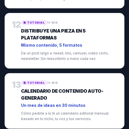
12
📚
TUTORIAL
15 MIN
DISTRIBUYE UNA PIEZA EN 5
PLATAFORMAS
Mismo contenido, 5 formatos
De un post largo a: tweet, hilo, carrusel, video corto,
newsletter. Sin reescribirlo a mano cada vez.
13
📚
TUTORIAL
15 MIN
CALENDARIO DE CONTENIDO AUTO-
GENERADO
Un mes de ideas en 30 minutos
Cómo pedirle a la IA un calendario editorial mensual
basado en tu nicho, tu voz y tus servicios.