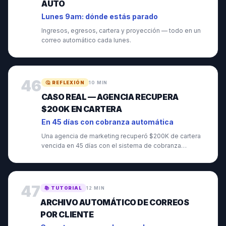
AUTO
Lunes 9am: dónde estás parado
Ingresos, egresos, cartera y proyección — todo en un
correo automático cada lunes.
46
🤔
REFLEXIÓN
10 MIN
CASO REAL — AGENCIA RECUPERA
$200K EN CARTERA
En 45 días con cobranza automática
Una agencia de marketing recuperó $200K de cartera
vencida en 45 días con el sistema de cobranza
encendido.
47
📚
TUTORIAL
12 MIN
ARCHIVO AUTOMÁTICO DE CORREOS
POR CLIENTE