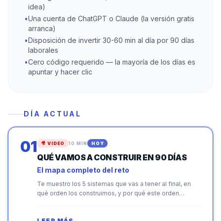
idea)
•
Una cuenta de ChatGPT o Claude (la versión gratis
arranca)
•
Disposición de invertir 30-60 min al día por 90 días
laborales
•
Cero código requerido — la mayoría de los días es
apuntar y hacer clic
DÍA ACTUAL
01
🎥
VIDEO
10 MIN
HOY
QUÉ VAMOS A CONSTRUIR EN 90 DÍAS
El mapa completo del reto
Te muestro los 5 sistemas que vas a tener al final, en
qué orden los construimos, y por qué este orden
importa más de lo que parece.
LEER MÁS →