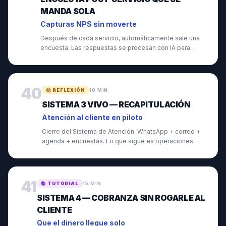
MANDA SOLA
Capturas NPS sin moverte
Después de cada servicio, automáticamente sale una
encuesta. Las respuestas se procesan con IA para
detectar quejas.
40
🤔
REFLEXIÓN
10 MIN
SISTEMA 3 VIVO — RECAPITULACIÓN
Atención al cliente en piloto
Cierre del Sistema de Atención. WhatsApp + correo +
agenda + encuestas. Lo que sigue es operaciones
internas.
41
📚
TUTORIAL
15 MIN
SISTEMA 4 — COBRANZA SIN ROGARLE AL
CLIENTE
Que el dinero llegue solo