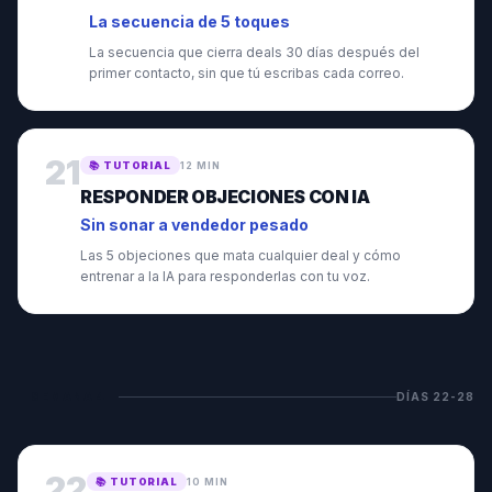
La secuencia de 5 toques
La secuencia que cierra deals 30 días después del
primer contacto, sin que tú escribas cada correo.
21
📚
TUTORIAL
12 MIN
RESPONDER OBJECIONES CON IA
Sin sonar a vendedor pesado
Las 5 objeciones que mata cualquier deal y cómo
entrenar a la IA para responderlas con tu voz.
SEMANA
4
DÍAS
22
-
28
22
📚
TUTORIAL
10 MIN