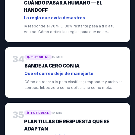
CUÁNDO PASAR A HUMANO — EL
HANDOFF
La regla que evita desastres
IA responde el 70%. El 30% restante pasa a ti o a tu
equipo. Cómo definir las reglas para que no se
confunda.
34
📚
TUTORIAL
15 MIN
BANDEJA CERO CON IA
Que el correo deje de manejarte
Cómo entrenar a IA para clasificar, responder y archivar
correos. Inbox zero como default, no como meta.
35
📚
TUTORIAL
12 MIN
PLANTILLAS DE RESPUESTA QUE SE
ADAPTAN