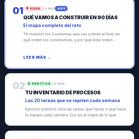
01
🎥
VIDEO
10 MIN
HOY
QUÉ VAMOS A CONSTRUIR EN 90 DÍAS
El mapa completo del reto
Te muestro los 5 sistemas que vas a tener al final, en
qué orden los construimos, y por qué este orden
importa más de lo que parece.
LEER MÁS →
02
🛠️
PRÁCTICA
15 MIN
TU INVENTARIO DE PROCESOS
Las 20 tareas que se repiten cada semana
Ejercicio práctico: lista las tareas que haces o que hace
tu equipo cada semana. Eso es el mapa de lo que
vamos a automatizar.