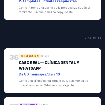
15 templates, infinitas respuestas
Cómo IA toma una plantilla y la personaliza según el
remitente. Sin que parezca copy-paste.
SEMANA
6
DÍAS
36
-
42
36
🤔
REFLEXIÓN
10 MIN
CASO REAL — CLÍNICA DENTAL Y
WHATSAPP
De 80 mensajes/día a 10
Cómo una clínica dental redujo 87% sus mensajes
operativos con un WhatsApp inteligente.
📚
TUTORIAL
15 MIN