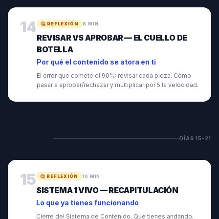
14
🤔
REFLEXIÓN
8 MIN
REVISAR VS APROBAR — EL CUELLO DE
BOTELLA
Por qué el contenido se atora en ti
El error que comete el 90%: revisar cada pieza. Cómo
pasar a aprobar/rechazar y multiplicar por 5 la velocidad.
SEMANA
3
DÍAS
15
-
21
15
🤔
REFLEXIÓN
10 MIN
SISTEMA 1 VIVO — RECAPITULACIÓN
Lo que ya tienes funcionando
Cierre del Sistema de Contenido. Qué tienes andando,