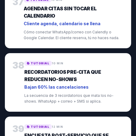
37
AGENDAR CITAS SIN TOCAR EL
CALENDARIO
Cliente agenda, calendario se llena
Cómo conectar WhatsApp/correo con Calendly o
Google Calendar. El cliente reserva, tú no haces nada.
38
📚
TUTORIAL
10 MIN
RECORDATORIOS PRE-CITA QUE
REDUCEN NO-SHOWS
Bajan 60% las cancelaciones
La secuencia de 3 recordatorios que mata los no-
shows. WhatsApp + correo + SMS si aplica.
39
📚
TUTORIAL
12 MIN
ENCUESTA POST-SERVICIO QUE SE