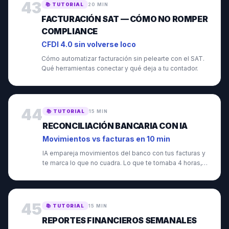
43
📚
TUTORIAL
20 MIN
FACTURACIÓN SAT — CÓMO NO ROMPER
COMPLIANCE
CFDI 4.0 sin volverse loco
Cómo automatizar facturación sin pelearte con el SAT.
Qué herramientas conectar y qué deja a tu contador.
44
📚
TUTORIAL
15 MIN
RECONCILIACIÓN BANCARIA CON IA
Movimientos vs facturas en 10 min
IA empareja movimientos del banco con tus facturas y
te marca lo que no cuadra. Lo que te tomaba 4 horas,
ahora 10 min.
45
📚
TUTORIAL
15 MIN
REPORTES FINANCIEROS SEMANALES