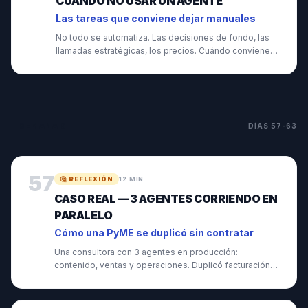
CUÁNDO NO USAR UN AGENTE
Las tareas que conviene dejar manuales
No todo se automatiza. Las decisiones de fondo, las
llamadas estratégicas, los precios. Cuándo conviene
mantenerlo humano.
SEMANA
9
DÍAS
57
-
63
57
🤔
REFLEXIÓN
12 MIN
CASO REAL — 3 AGENTES CORRIENDO EN
PARALELO
Cómo una PyME se duplicó sin contratar
Una consultora con 3 agentes en producción:
contenido, ventas y operaciones. Duplicó facturación
sin sumar gente.