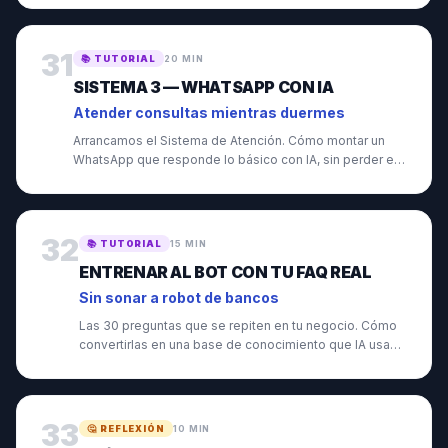
31
📚
TUTORIAL
20 MIN
SISTEMA 3 — WHATSAPP CON IA
Atender consultas mientras duermes
Arrancamos el Sistema de Atención. Cómo montar un
WhatsApp que responde lo básico con IA, sin perder el
toque humano.
32
📚
TUTORIAL
15 MIN
ENTRENAR AL BOT CON TU FAQ REAL
Sin sonar a robot de bancos
Las 30 preguntas que se repiten en tu negocio. Cómo
convertirlas en una base de conocimiento que IA usa
para responder.
33
🤔
REFLEXIÓN
10 MIN