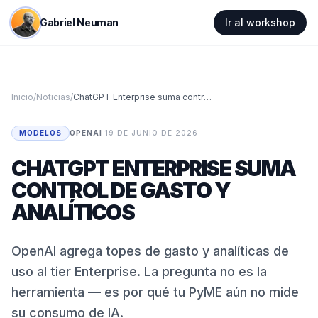
Gabriel Neuman
Ir al workshop
Inicio
/
Noticias
/
ChatGPT Enterprise suma control de gasto y analíticos
MODELOS
OPENAI
·
19 DE JUNIO DE 2026
CHATGPT ENTERPRISE SUMA
CONTROL DE GASTO Y
ANALÍTICOS
OpenAI agrega topes de gasto y analíticas de
uso al tier Enterprise. La pregunta no es la
herramienta — es por qué tu PyME aún no mide
su consumo de IA.