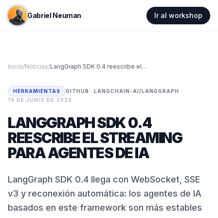
Gabriel Neuman
Ir al workshop
Inicio
/
Noticias
/
LangGraph SDK 0.4 reescribe el streaming para agentes de IA
HERRAMIENTAS
GITHUB · LANGCHAIN-AI/LANGGRAPH
·
19 DE JUNIO DE 2026
LANGGRAPH SDK 0.4
REESCRIBE EL STREAMING
PARA AGENTES DE IA
LangGraph SDK 0.4 llega con WebSocket, SSE
v3 y reconexión automática: los agentes de IA
basados en este framework son más estables