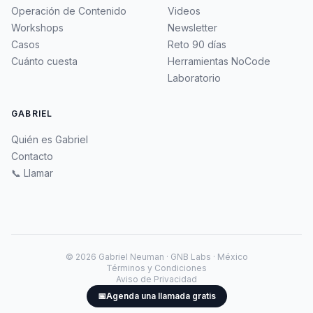
Operación de Contenido
Videos
Workshops
Newsletter
Casos
Reto 90 días
Cuánto cuesta
Herramientas NoCode
Laboratorio
GABRIEL
Quién es Gabriel
Contacto
📞 Llamar
©
2026
Gabriel Neuman · GNB Labs · México
Términos y Condiciones
Aviso de Privacidad
📅
Agenda una llamada gratis