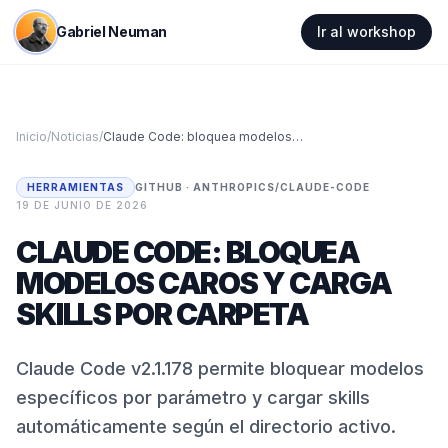
Gabriel Neuman
Ir al workshop
Inicio
/
Noticias
/
Claude Code: bloquea modelos caros y carga skills por carpeta
HERRAMIENTAS
GITHUB · ANTHROPICS/CLAUDE-CODE
·
19 DE JUNIO DE 2026
CLAUDE CODE: BLOQUEA
MODELOS CAROS Y CARGA
SKILLS POR CARPETA
Claude Code v2.1.178 permite bloquear modelos
específicos por parámetro y cargar skills
automáticamente según el directorio activo.