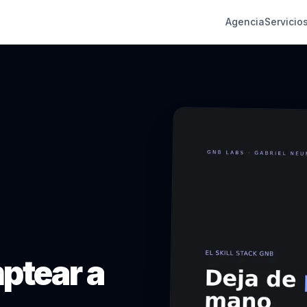
Agencia
Servicio
ptear
a