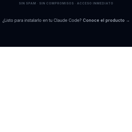
SIN SPAM · SIN COMPROMISOS · ACCESO INMEDIATO
¿Listo para instalarlo en tu Claude Code?
Conoce el producto →