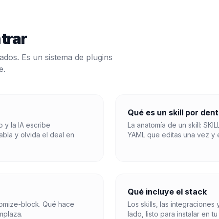
trar
os. Es un sistema de plugins
e.
Qué es un skill por den
 y la IA escribe
La anatomía de un skill: SK
abla y olvida el deal en
YAML que editas una vez y e
Qué incluye el stack
stomize-block. Qué hace
Los skills, las integracione
mplaza.
lado, listo para instalar en 