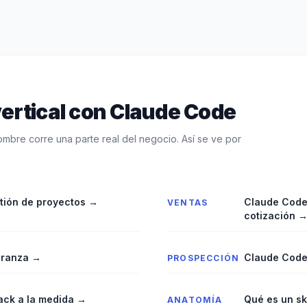
ertical con Claude Code
ombre corre una parte real del negocio. Así se ve por
tión de proyectos
→
Claude Code 
VENTAS
cotización
branza
→
Claude Code
PROSPECCIÓN
stack a la medida
→
Qué es un sk
ANATOMÍA