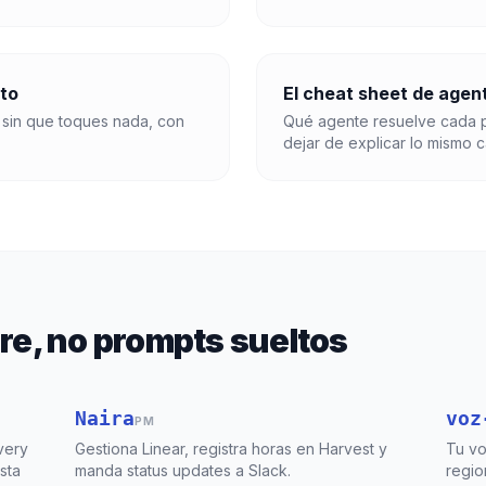
to
El cheat sheet de agen
 sin que toques nada, con
Qué agente resuelve cada p
dejar de explicar lo mismo c
e, no prompts sueltos
Naira
voz
PM
very
Gestiona Linear, registra horas en Harvest y
Tu vo
sta
manda status updates a Slack.
regio