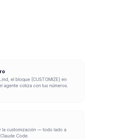
tro
ILL.md, el bloque [CUSTOMIZE] en
l agente cotiza con tus números.
s y la customización — todo lado a
tu Claude Code.