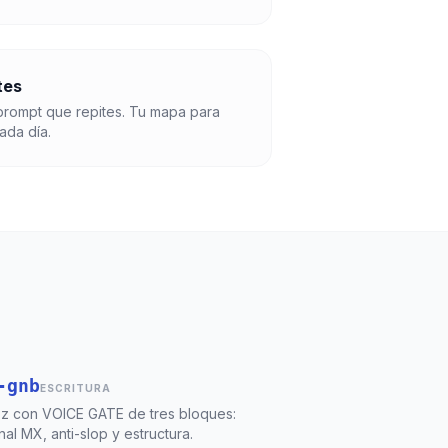
tes
rompt que repites. Tu mapa para
ada día.
-gnb
ESCRITURA
z con VOICE GATE de tres bloques:
nal MX, anti-slop y estructura.