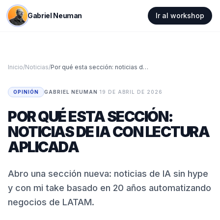
Gabriel Neuman
Ir al workshop
Inicio
/
Noticias
/
Por qué esta sección: noticias de IA con lectura aplicada
OPINIÓN
GABRIEL NEUMAN
·
19 DE ABRIL DE 2026
POR QUÉ ESTA SECCIÓN:
NOTICIAS DE IA CON LECTURA
APLICADA
Abro una sección nueva: noticias de IA sin hype
y con mi take basado en 20 años automatizando
negocios de LATAM.