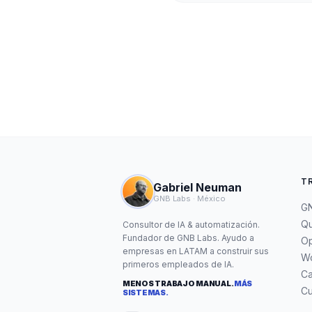
T
Gabriel Neuman
GNB Labs · México
GN
Qu
Consultor de IA & automatización.
Fundador de GNB Labs. Ayudo a
Op
empresas en LATAM a construir sus
W
primeros empleados de IA.
C
MENOS TRABAJO MANUAL.
MÁS
Cu
SISTEMAS.