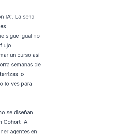
n IA”. La señal
 es
e sigue igual no
flujo
mar un curso así
ahorra semanas de
errizas lo
o lo ves para
mo se diseñan
en
Cohort IA
ner agentes en