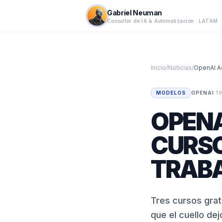
Gabriel Neuman
Consultor de IA & Automatización · LATAM
Inicio
/
Noticias
/
MODELOS
OPENAI
·
1
OPENA
CURSO
TRAB
Tres cursos gratu
que el cuello de