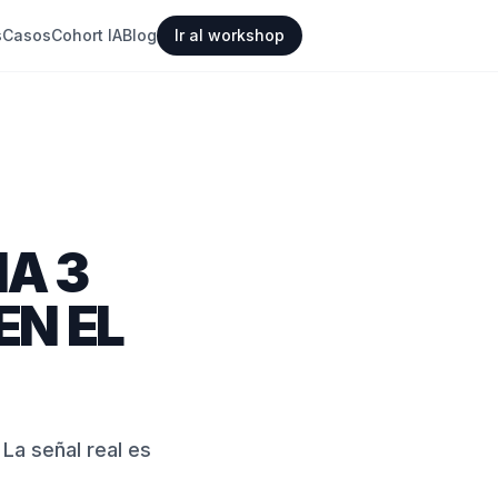
s
Casos
Cohort IA
Blog
Ir al workshop
A 3
EN EL
 La señal real es