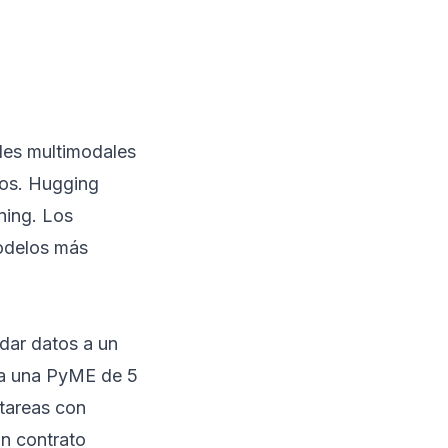
des multimodales
vos. Hugging
ning. Los
odelos más
dar datos a un
ara una PyME de 5
 tareas con
un contrato