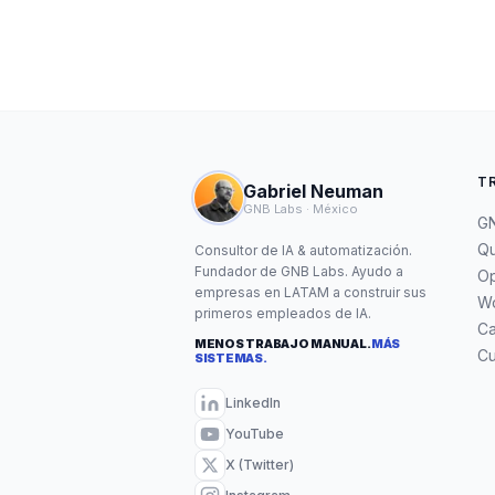
T
Gabriel Neuman
GNB Labs · México
GN
Qu
Consultor de IA & automatización.
Fundador de GNB Labs. Ayudo a
Op
empresas en LATAM a construir sus
W
primeros empleados de IA.
C
MENOS TRABAJO MANUAL.
MÁS
Cu
SISTEMAS.
LinkedIn
YouTube
X (Twitter)