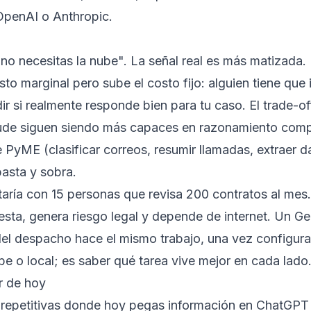
OpenAI o Anthropic.
 no necesitas la nube". La señal real es más matizada
sto marginal pero sube el costo fijo: alguien tiene que i
r si realmente responde bien para tu caso. El trade-of
e siguen siendo más capaces en razonamiento comple
PyME (clasificar correos, resumir llamadas, extraer d
asta y sobra.
taría con 15 personas que revisa 200 contratos al me
esta, genera riesgo legal y depende de internet. Un 
el despacho hace el mismo trabajo, una vez configura
ube o local; es saber qué tarea vive mejor en cada lado
r de hoy
as repetitivas donde hoy pegas información en ChatGPT