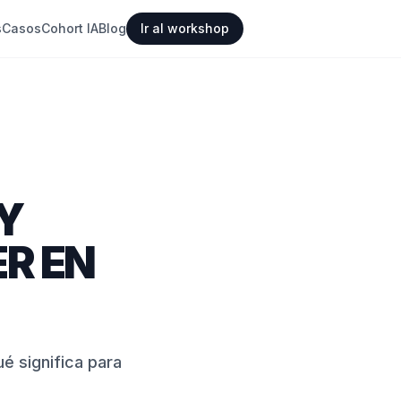
s
Casos
Cohort IA
Blog
Ir al workshop
Y
R EN
 significa para