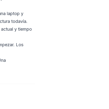
una laptop y
ctura todavía.
 actual y tiempo
mpezar. Los
Una