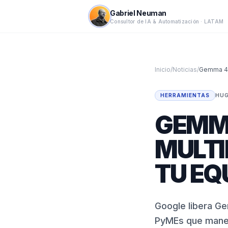
Gabriel Neuman
Consultor de IA & Automatización · LATAM
Inicio
/
Noticias
/
HERRAMIENTAS
HUG
GEMMA
MULTI
TU EQ
Google libera G
PyMEs que maneja