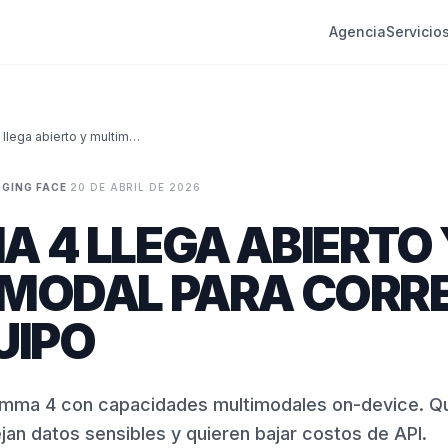
Agencia
Servicio
Gemma 4 llega abierto y multimodal para correr en tu equipo
GING FACE
·
20 DE ABRIL DE 2026
 4 LLEGA ABIERTO 
MODAL PARA CORRE
UIPO
emma 4 con capacidades multimodales on-device. Qué
n datos sensibles y quieren bajar costos de API.