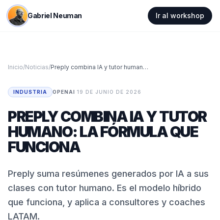
Gabriel Neuman
Ir al workshop
Inicio
/
Noticias
/
Preply combina IA y tutor humano: la fórmula que funciona
INDUSTRIA
OPENAI
·
19 DE JUNIO DE 2026
PREPLY COMBINA IA Y TUTOR
HUMANO: LA FÓRMULA QUE
FUNCIONA
Preply suma resúmenes generados por IA a sus
clases con tutor humano. Es el modelo híbrido
que funciona, y aplica a consultores y coaches
LATAM.