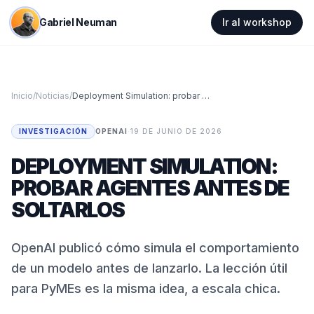
Gabriel Neuman
Ir al workshop
Inicio
/
Noticias
/
Deployment Simulation: probar agentes antes de soltarlos
INVESTIGACIÓN
OPENAI
·
19 DE JUNIO DE 2026
DEPLOYMENT SIMULATION:
PROBAR AGENTES ANTES DE
SOLTARLOS
OpenAI publicó cómo simula el comportamiento
de un modelo antes de lanzarlo. La lección útil
para PyMEs es la misma idea, a escala chica.