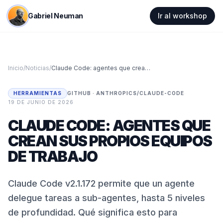
Gabriel Neuman
Ir al workshop
Inicio
/
Noticias
/
Claude Code: agentes que crean sus propios equipos de trabajo
HERRAMIENTAS
GITHUB · ANTHROPICS/CLAUDE-CODE
·
19 DE JUNIO DE 2026
CLAUDE CODE: AGENTES QUE
CREAN SUS PROPIOS EQUIPOS
DE TRABAJO
Claude Code v2.1.172 permite que un agente
delegue tareas a sub-agentes, hasta 5 niveles
de profundidad. Qué significa esto para