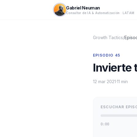
Gabriel Neuman
Consultor de IA & Automatización · LATAM
Growth Tactics
/
Episo
EPISODIO
45
Invierte
12 mar 2021
·
11 min
ESCUCHAR EPIS
0:00