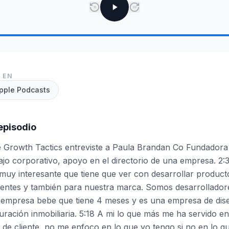
15
30
 EN
pple Podcasts
episodio
e Growth Tactics entreviste a Paula Brandan Co Fundadora
ajo corporativo, apoyo en el directorio de una empresa. 
uy interesante que tiene que ver con desarrollar producto
entes y también para nuestra marca. Somos desarrollador
empresa bebe que tiene 4 meses y es una empresa de diseñ
uración inmobiliaria. 5:18 A mi lo que más me ha servido e
 de cliente, no me enfoco en lo que yo tengo si no en lo qu