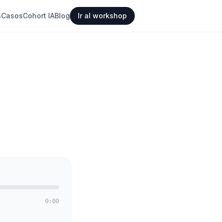
s
Casos
Cohort IA
Blog
Ir al workshop
0:00