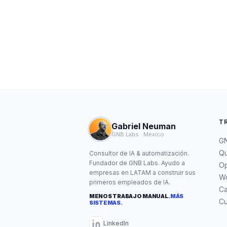
T
Gabriel Neuman
GNB Labs · México
GN
Qu
Consultor de IA & automatización.
Fundador de GNB Labs. Ayudo a
Op
empresas en LATAM a construir sus
W
primeros empleados de IA.
C
MENOS TRABAJO MANUAL.
MÁS
Cu
SISTEMAS.
LinkedIn