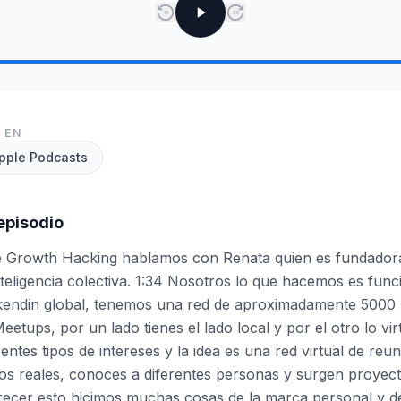
15
30
 EN
pple Podcasts
episodio
de Growth Hacking hablamos con Renata quien es fundadora
nteligencia colectiva. 1:34 Nosotros lo que hacemos es fu
inkendin global, tenemos una red de aproximadamente 5000
etups, por un lado tienes el lado local y por el otro lo vi
entes tipos de intereses y la idea es una red virtual de reu
tios reales, conoces a diferentes personas y surgen proyect
ecer esto hicimos muchas cosas de la marca personal y de