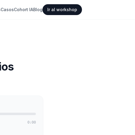
s
Casos
Cohort IA
Blog
Ir al workshop
ios
0:00