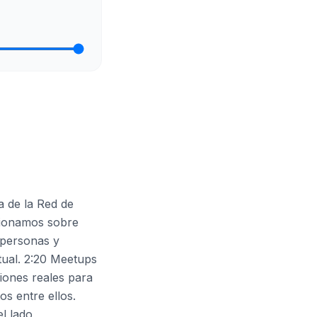
 de la Red de
ncionamos sobre
 personas y
rtual. 2:20 Meetups
niones reales para
os entre ellos.
l lado