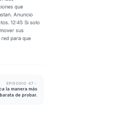
aciones que
ustan. Anuncio
os. 12:45 Si solo
romover sus
a red para que
EPISODIO
47
sca la manera más
barata de probar.