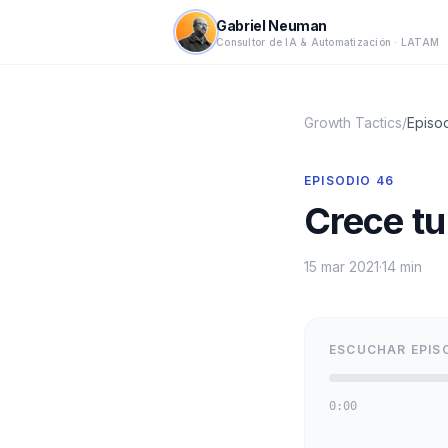
Gabriel Neuman
Consultor de IA & Automatización · LATAM
Growth Tactics
/
Episo
EPISODIO
46
Crece tu
15 mar 2021
·
14 min
ESCUCHAR EPIS
0:00