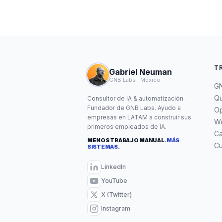
T
Gabriel Neuman
GNB Labs · México
GN
Qu
Consultor de IA & automatización.
Fundador de GNB Labs. Ayudo a
Op
empresas en LATAM a construir sus
W
primeros empleados de IA.
C
MENOS TRABAJO MANUAL.
MÁS
Cu
SISTEMAS.
LinkedIn
YouTube
X (Twitter)
Instagram