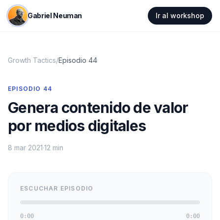
Gabriel Neuman
Ir al workshop
Growth Tactics
/
Episodio
44
EPISODIO
44
Genera contenido de valor
por medios digitales
8 mar 2021
·
12 min
ESCUCHAR EPISODIO
0:00
0:00