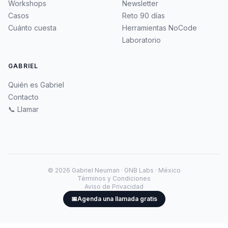
Workshops
Newsletter
Casos
Reto 90 días
Cuánto cuesta
Herramientas NoCode
Laboratorio
GABRIEL
Quién es Gabriel
Contacto
📞 Llamar
©
2026
Gabriel Neuman · GNB Labs · México
Términos y Condiciones
Aviso de Privacidad
📅
Agenda una llamada gratis