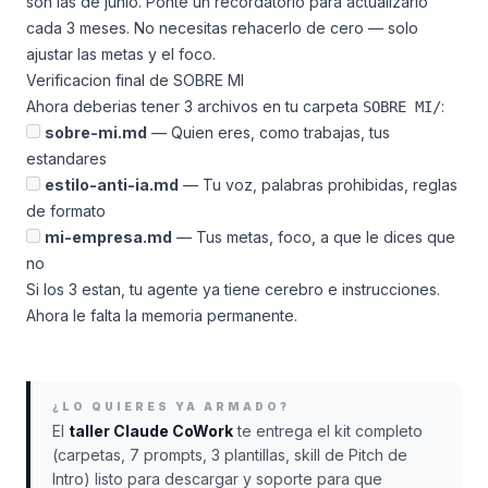
son las de junio. Ponte un recordatorio para actualizarlo
cada 3 meses. No necesitas rehacerlo de cero — solo
ajustar las metas y el foco.
Verificacion final de SOBRE MI
Ahora deberias tener 3 archivos en tu carpeta
:
SOBRE MI/
sobre-mi.md
— Quien eres, como trabajas, tus
estandares
estilo-anti-ia.md
— Tu voz, palabras prohibidas, reglas
de formato
mi-empresa.md
— Tus metas, foco, a que le dices que
no
Si los 3 estan, tu agente ya tiene cerebro e instrucciones.
Ahora le falta la memoria permanente.
¿LO QUIERES YA ARMADO?
El
taller Claude CoWork
te entrega el kit completo
(carpetas, 7 prompts, 3 plantillas, skill de Pitch de
Intro) listo para descargar y soporte para que