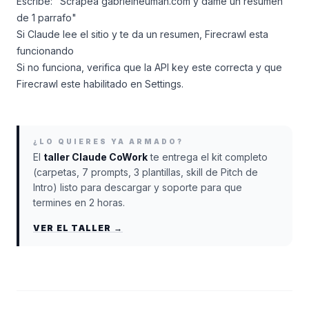
Escribe: "Scrapea gabrielneuman.com y dame un resumen
de 1 parrafo"
Si Claude lee el sitio y te da un resumen, Firecrawl esta
funcionando
Si no funciona, verifica que la API key este correcta y que
Firecrawl este habilitado en Settings.
¿LO QUIERES YA ARMADO?
El
taller Claude CoWork
te entrega el kit completo
(carpetas, 7 prompts, 3 plantillas, skill de Pitch de
Intro) listo para descargar y soporte para que
termines en 2 horas.
VER EL TALLER →