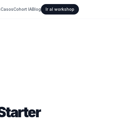
s
Casos
Cohort IA
Blog
Ir al workshop
Starter