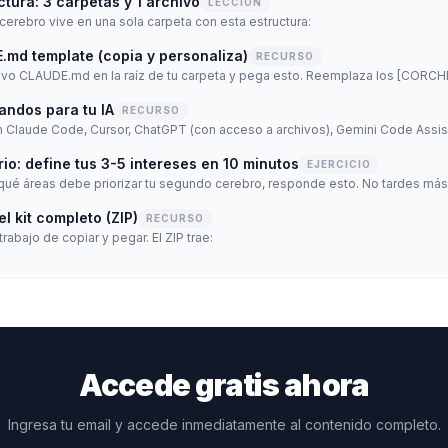
ctura: 3 carpetas y 1 archivo
LECCIÓN
erebro vive en una sola carpeta con esta estructura:
.md template (copia y personaliza)
RECURSO
andos para tu IA
RECURSO
io: define tus 3-5 intereses en 10 minutos
EJERCICIO
l kit completo (ZIP)
RECURSO
trabajo de copiar y pegar. El ZIP trae:
Accede gratis ahora
Ingresa tu email y accede inmediatamente al contenido completo.