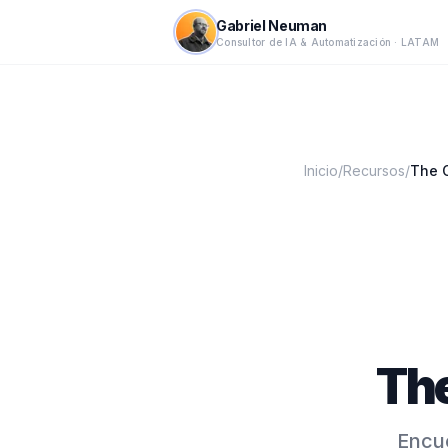
Gabriel Neuman
Consultor de IA & Automatización · LATAM
Inicio
/
Recursos
/
The 
The
Encue