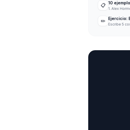
10 ejemplo
📋
1. Alex Horm
Ejercicio:
✏️
Escribe 5 co