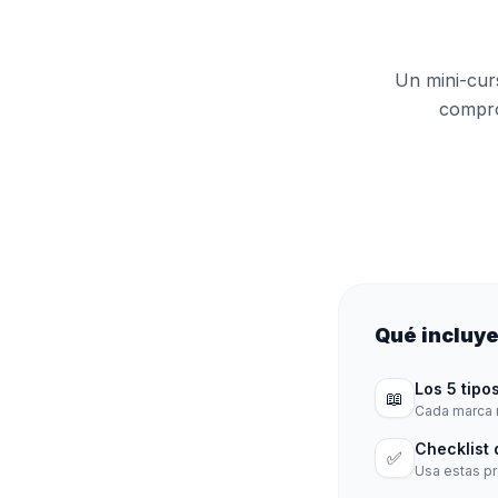
Un mini-cur
compro
Qué incluye
Los 5 tipo
📖
Cada marca m
Checklist 
✅
Usa estas pr