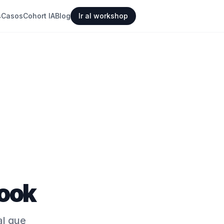
s
Casos
Cohort IA
Blog
Ir al workshop
book
al que