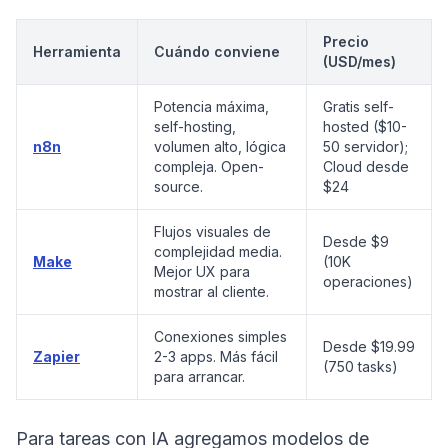
Precio
Herramienta
Cuándo conviene
(USD/mes)
Potencia máxima,
Gratis self-
self-hosting,
hosted ($10-
n8n
volumen alto, lógica
50 servidor);
compleja. Open-
Cloud desde
source.
$24
Flujos visuales de
Desde $9
complejidad media.
Make
(10K
Mejor UX para
operaciones)
mostrar al cliente.
Conexiones simples
Desde $19.99
Zapier
2-3 apps. Más fácil
(750 tasks)
para arrancar.
Para tareas con IA agregamos modelos de