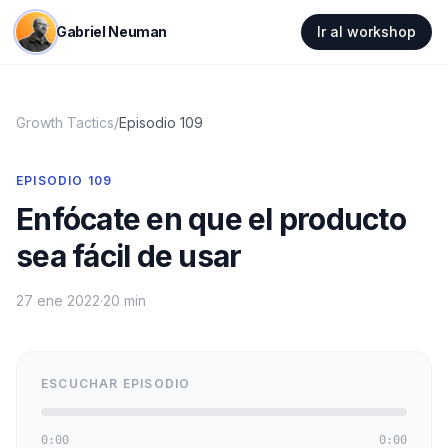
Gabriel Neuman
Ir al workshop
Growth Tactics
/
Episodio
109
EPISODIO
109
Enfócate en que el producto
sea fácil de usar
27 ene 2022
·
20 min
ESCUCHAR EPISODIO
0:00
0:00