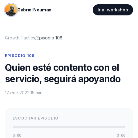
Gabriel Neuman
Ir al workshop
Growth Tactics
/
Episodio
108
EPISODIO
108
Quien esté contento con el
servicio, seguirá apoyando
12 ene 2022
·
15 min
ESCUCHAR EPISODIO
0:00
0:00