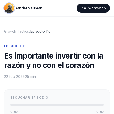
Gabriel Neuman
Ir al workshop
Growth Tactics
/
Episodio
110
EPISODIO
110
Es importante invertir con la
razón y no con el corazón
22 feb 2022
·
25 min
ESCUCHAR EPISODIO
0:00
0:00