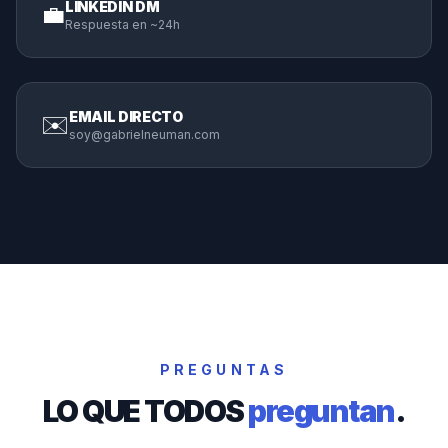
LINKEDIN DM
💼
Respuesta en ~24h
EMAIL DIRECTO
✉️
soy@gabrielneuman.com
PREGUNTAS
LO QUE TODOS
preguntan
.