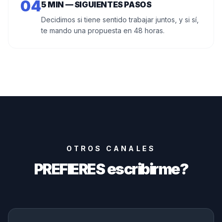
0
4
5 MIN — SIGUIENTES PASOS
Decidimos si tiene sentido trabajar juntos, y si sí,
te mando una propuesta en 48 horas.
OTROS CANALES
PREFIERES
escribirme
?