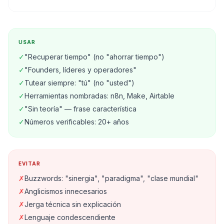
USAR
✓
"Recuperar tiempo" (no "ahorrar tiempo")
✓
"Founders, líderes y operadores"
✓
Tutear siempre: "tú" (no "usted")
✓
Herramientas nombradas: n8n, Make, Airtable
✓
"Sin teoría" — frase característica
✓
Números verificables: 20+ años
EVITAR
✗
Buzzwords: "sinergia", "paradigma", "clase mundial"
✗
Anglicismos innecesarios
✗
Jerga técnica sin explicación
✗
Lenguaje condescendiente