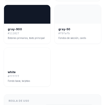
gray-900
gray-50
#111827
#f9fafb
Botones primarios, texto principal
Fondos de sección, cards
white
#ffffff
Fondo base, tarjetas
REGLA DE USO