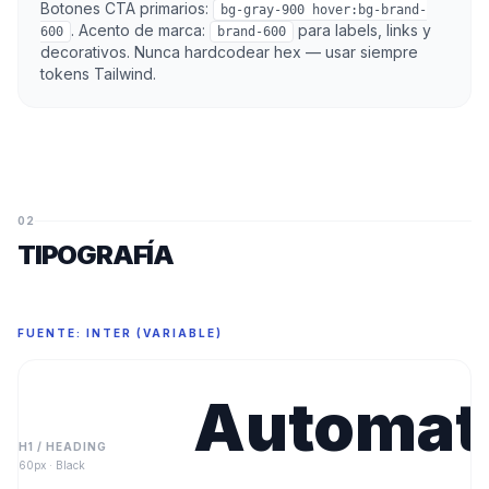
Botones CTA primarios:
bg-gray-900 hover:bg-brand-
.
Acento de marca:
para labels, links y
600
brand-600
decorativos.
Nunca hardcodear hex — usar siempre
tokens Tailwind.
02
TIPOGRAFÍA
FUENTE: INTER (VARIABLE)
Automat
H1 / HEADING
60px
·
Black