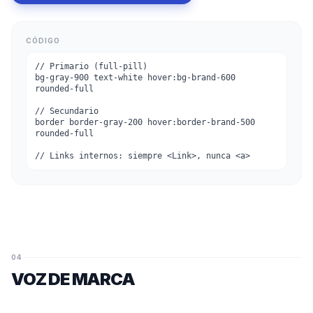
CÓDIGO
// Primario (full-pill)
bg-gray-900 text-white hover:bg-brand-600
rounded-full
// Secundario
border border-gray-200 hover:border-brand-500
rounded-full
// Links internos: siempre <Link>, nunca <a>
04
VOZ DE MARCA