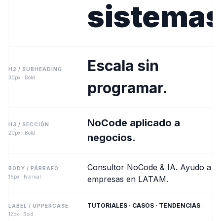
sistemas
Escala sin
H2 / SUBHEADING
30px
·
Bold
programar.
NoCode aplicado a
H3 / SECCIÓN
20px
·
Bold
negocios.
Consultor NoCode & IA. Ayudo a
BODY / PÁRRAFO
16px
·
Normal
empresas en LATAM.
TUTORIALES · CASOS · TENDENCIAS
LABEL / UPPERCASE
12px
·
Bold