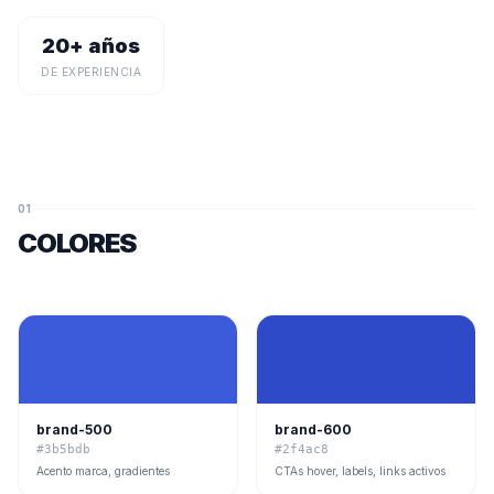
20+ años
DE EXPERIENCIA
01
COLORES
brand-500
brand-600
#3b5bdb
#2f4ac8
Acento marca, gradientes
CTAs hover, labels, links activos