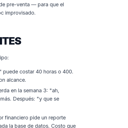
de pre-venta — para que el
oc improvisado.
NTES
ipo:
" puede costar 40 horas o 400.
con alcance.
uerda en la semana 3: "ah,
 más. Después: "y que se
r financiero pide un reporte
ada la base de datos. Costo que