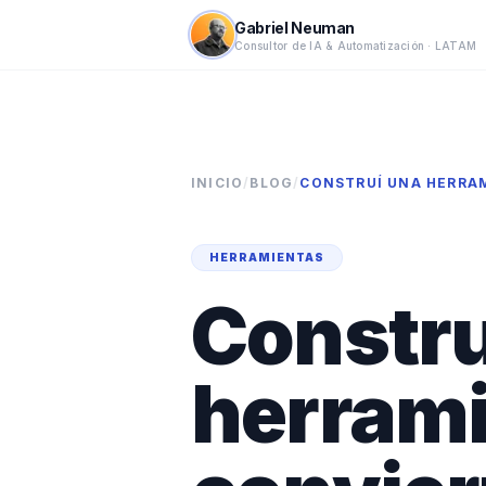
Gabriel Neuman
Consultor de IA & Automatización · LATAM
INICIO
/
BLOG
/
HERRAMIENTAS
Constru
herrami