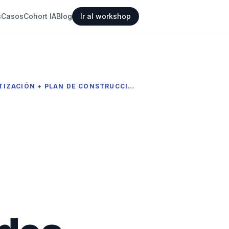
s
Casos
Cohort IA
Blog
Ir al workshop
CONSTRUÍ UNA HERRAMIENTA QUE CONVIERTE CUALQUIER IDEA DE CLIENTE EN COTIZACIÓN + PLAN DE CONSTRUCCIÓN (PRIMER CASO REAL: FINTRACK MX)