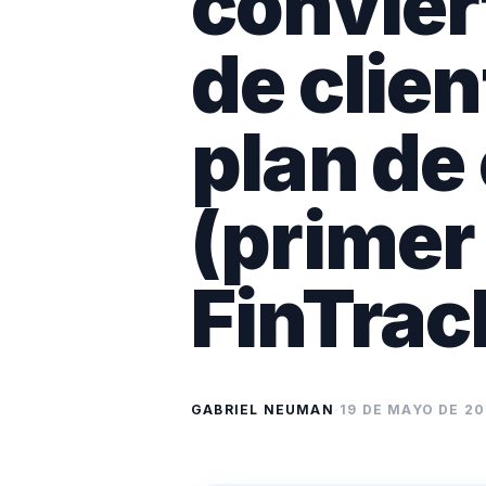
convier
de clien
plan de
(primer
FinTrac
GABRIEL NEUMAN
·
19 DE MAYO DE 2