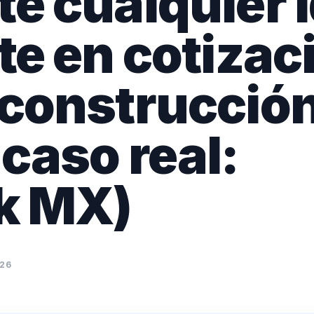
te cualquier 
te en cotizac
 construcció
 caso real:
k MX)
026