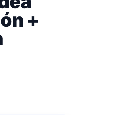
idea
ión +
n