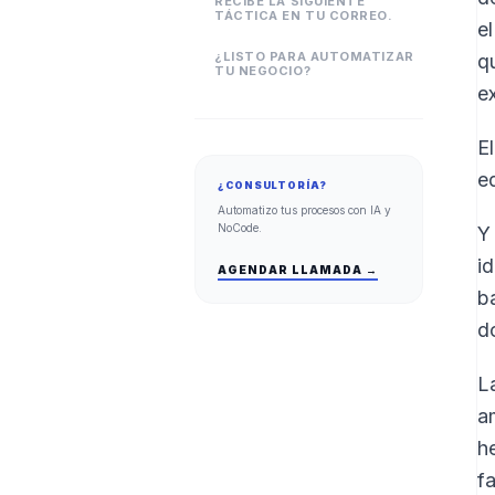
RECIBE LA SIGUIENTE
TÁCTICA EN TU CORREO.
e
¿LISTO PARA AUTOMATIZAR
q
TU NEGOCIO?
e
E
e
¿CONSULTORÍA?
Automatizo tus procesos con IA y
NoCode.
Y
i
AGENDAR LLAMADA →
b
d
L
a
h
f