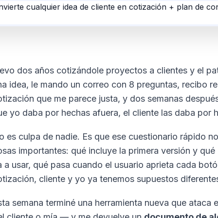
levo dos años cotizándole proyectos a clientes y el patr
na idea, le mando un correo con 8 preguntas, recibo r
otización que me parece justa, y dos semanas después
ue yo daba por hechas afuera, el cliente las daba por 
o es culpa de nadie. Es que ese cuestionario rápido no 
osas importantes: qué incluye la primera versión y qu
a a usar, qué pasa cuando el usuario aprieta cada botó
otización, cliente y yo ya tenemos supuestos diferente
sta semana terminé una herramienta nueva que ataca 
el cliente o mía — y me devuelve un
documento de a