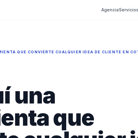
Agencia
Servicio
í una
enta que