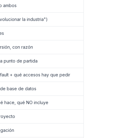
, o ambos
volucionar la industria")
es
rsión, con razón
a punto de partida
ault + qué accesos hay que pedir
a de base de datos
ué hace, qué NO incluye
royecto
igación