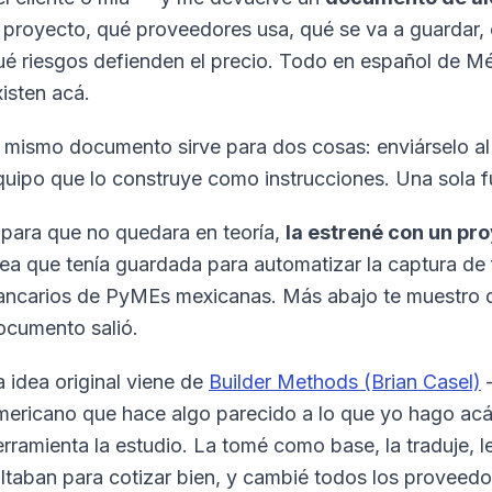
l proyecto, qué proveedores usa, qué se va a guardar,
ué riesgos defienden el precio. Todo en español de M
xisten acá.
l mismo documento sirve para dos cosas: enviárselo al c
quipo que lo construye como instrucciones. Una sola f
 para que no quedara en teoría,
la estrené con un pro
dea que tenía guardada para automatizar la captura de
ancarios de PyMEs mexicanas. Más abajo te muestro q
ocumento salió.
a idea original viene de
Builder Methods (Brian Casel)
—
mericano que hace algo parecido a lo que yo hago acá
erramienta la estudio. La tomé como base, la traduje, 
altaban para cotizar bien, y cambié todos los proveed