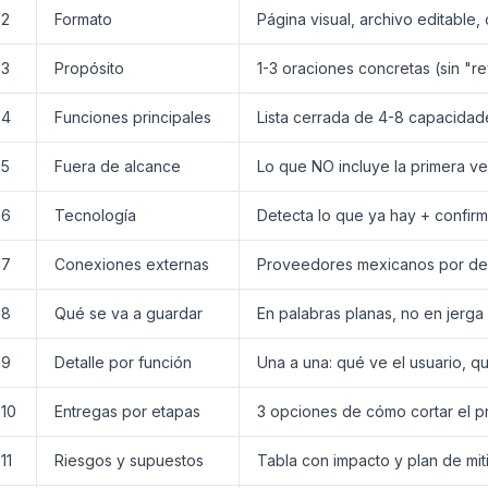
2
Formato
Página visual, archivo editable
3
Propósito
1-3 oraciones concretas (sin "re
4
Funciones principales
Lista cerrada de 4-8 capacidad
5
Fuera de alcance
Lo que NO incluye la primera ve
6
Tecnología
Detecta lo que ya hay + confirm
7
Conexiones externas
Proveedores mexicanos por def
8
Qué se va a guardar
En palabras planas, no en jerg
9
Detalle por función
Una a una: qué ve el usuario, q
10
Entregas por etapas
3 opciones de cómo cortar el p
11
Riesgos y supuestos
Tabla con impacto y plan de mit