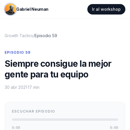
Gabriel Neuman
Ir al workshop
Growth Tactics
/
Episodio
59
EPISODIO
59
Siempre consigue la mejor
gente para tu equipo
30 abr 2021
·
17 min
ESCUCHAR EPISODIO
0:00
0:00