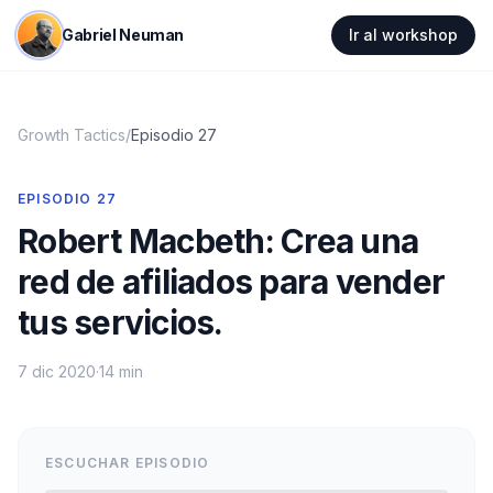
Gabriel Neuman
Ir al workshop
Growth Tactics
/
Episodio
27
EPISODIO
27
Robert Macbeth: Crea una
red de afiliados para vender
tus servicios.
7 dic 2020
·
14 min
ESCUCHAR EPISODIO