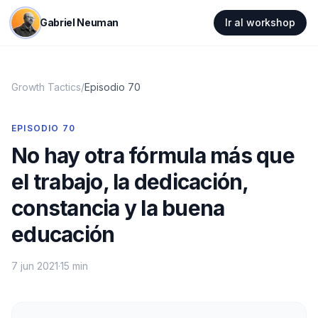
Gabriel Neuman
Ir al workshop
Growth Tactics
/
Episodio
70
EPISODIO
70
No hay otra fórmula más que
el trabajo, la dedicación,
constancia y la buena
educación
7 jun 2021
·
15 min