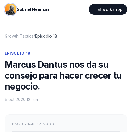
Gabriel Neuman
Ir al workshop
Growth Tactics
/
Episodio
18
EPISODIO
18
Marcus Dantus nos da su
consejo para hacer crecer tu
negocio.
5 oct 2020
·
12 min
ESCUCHAR EPISODIO