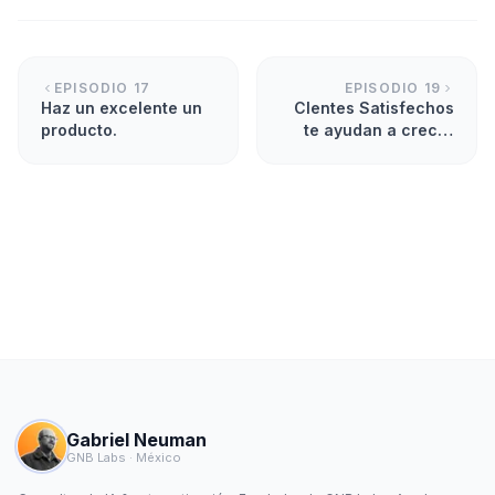
EPISODIO
17
EPISODIO
19
Haz un excelente un
Clentes Satisfechos
producto.
te ayudan a crecer
con Ariel Etbul.
Gabriel Neuman
GNB Labs · México