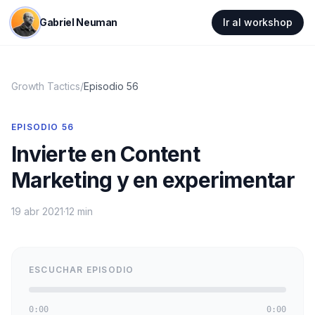
Gabriel Neuman
Ir al workshop
Growth Tactics
/
Episodio
56
EPISODIO
56
Invierte en Content
Marketing y en experimentar
19 abr 2021
·
12 min
ESCUCHAR EPISODIO
0:00
0:00