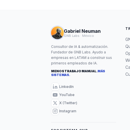
T
Gabriel Neuman
GNB Labs · México
GN
Qu
Consultor de IA & automatización.
Fundador de GNB Labs. Ayudo a
Op
empresas en LATAM a construir sus
W
primeros empleados de IA.
C
MENOS TRABAJO MANUAL.
MÁS
Cu
SISTEMAS.
LinkedIn
YouTube
X (Twitter)
Instagram