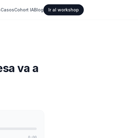
s
Casos
Cohort IA
Blog
Ir al workshop
esa va a
0:00