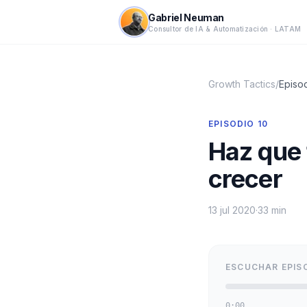
Gabriel Neuman
Consultor de IA & Automatización · LATAM
Growth Tactics
/
Episo
EPISODIO
10
Haz que 
crecer
13 jul 2020
·
33 min
ESCUCHAR EPIS
0:00