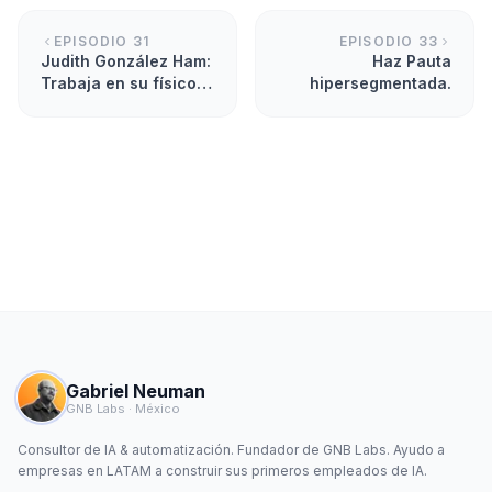
EPISODIO
31
EPISODIO
33
Judith González Ham:
Haz Pauta
Trabaja en su físico y
hipersegmentada.
en el campo
electromagnético.
Gabriel Neuman
GNB Labs · México
Consultor de IA & automatización. Fundador de GNB Labs. Ayudo a
empresas en LATAM a construir sus primeros empleados de IA.