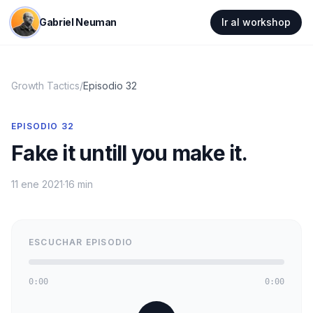
Gabriel Neuman
Ir al workshop
Growth Tactics
/
Episodio
32
EPISODIO
32
Fake it untill you make it.
11 ene 2021
·
16 min
ESCUCHAR EPISODIO
0:00
0:00