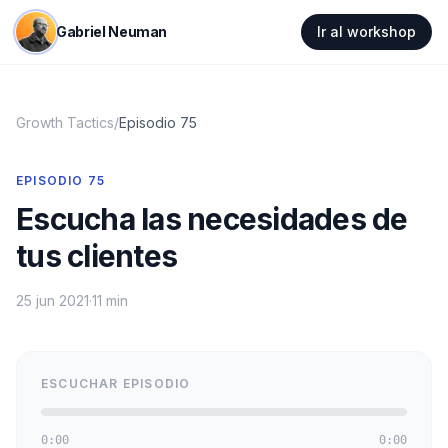
Gabriel Neuman
Ir al workshop
Growth Tactics
/
Episodio
75
EPISODIO
75
Escucha las necesidades de
tus clientes
25 jun 2021
·
11 min
ESCUCHAR EPISODIO
0:00
0:00