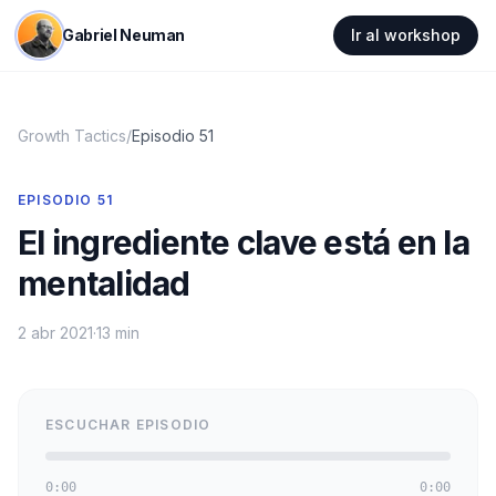
Gabriel Neuman
Ir al workshop
Growth Tactics
/
Episodio
51
EPISODIO
51
El ingrediente clave está en la
mentalidad
2 abr 2021
·
13 min
ESCUCHAR EPISODIO
0:00
0:00