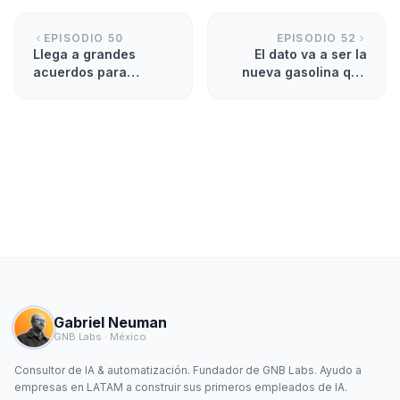
EPISODIO
50
EPISODIO
52
Llega a grandes
El dato va a ser la
acuerdos para
nueva gasolina que
triplicar tu base de
va a mover los
datos
motores de las
empresas
Gabriel Neuman
GNB Labs · México
Consultor de IA & automatización. Fundador de GNB Labs. Ayudo a
empresas en LATAM a construir sus primeros empleados de IA.