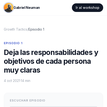
Gabriel Neuman
Ir al workshop
Growth Tactics
/
Episodio
1
EPISODIO
1
Deja las responsabilidades y
objetivos de cada persona
muy claras
4 oct 2021
·
14 min
ESCUCHAR EPISODIO