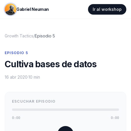
Gabriel Neuman
Ir al workshop
Growth Tactics
/
Episodio
5
EPISODIO
5
Cultiva bases de datos
16 abr 2020
·
10 min
ESCUCHAR EPISODIO
0:00
0:00