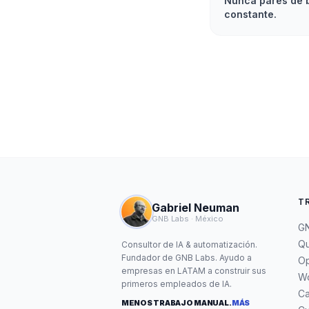
Nunca pares de b
constante.
T
Gabriel Neuman
GNB Labs · México
GN
Qu
Consultor de IA & automatización.
Fundador de GNB Labs. Ayudo a
Op
empresas en LATAM a construir sus
W
primeros empleados de IA.
C
MENOS TRABAJO MANUAL.
MÁS