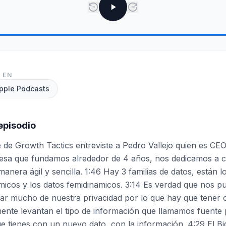
15
30
 EN
pple Podcasts
episodio
e de Growth Tactics entreviste a Pedro Vallejo quien es CE
esa que fundamos alrededor de 4 años, nos dedicamos a c
anera ágil y sencilla. 1:46 Hay 3 familias de datos, están lo
micos y los datos femidinamicos. 3:14 Es verdad que nos pu
r mucho de nuestra privacidad por lo que hay que tener c
te levantan el tipo de información que llamamos fuente pr
e tienes con un nuevo dato, con la información. 4:29 El Bi