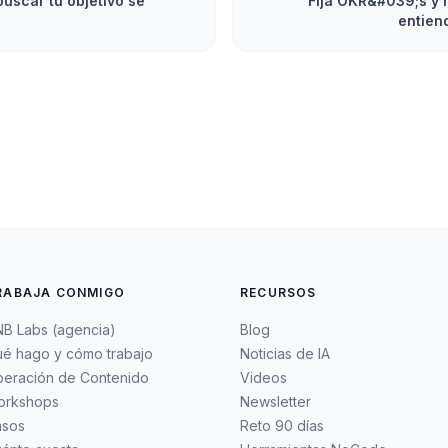
uscar tu objetivo se
Fija OKR&#039;s y 
entien
RABAJA CONMIGO
RECURSOS
B Labs (agencia)
Blog
é hago y cómo trabajo
Noticias de IA
eración de Contenido
Videos
orkshops
Newsletter
asos
Reto 90 días