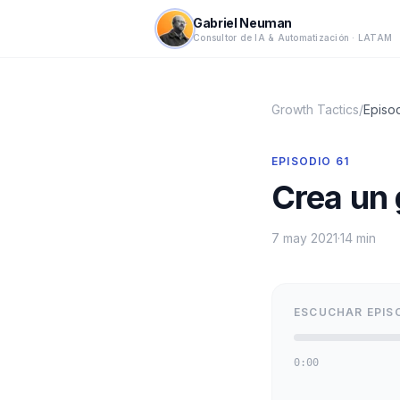
Gabriel Neuman
Consultor de IA & Automatización · LATAM
Growth Tactics
/
Episo
EPISODIO
61
Crea un 
7 may 2021
·
14 min
ESCUCHAR EPIS
0:00