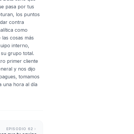
ue pasa por tus
turan, los puntos
adar contra
alítica como
e las cosas más
uipo interno,
su grupo total.
ro primer cliente
neral y nos dijo
os pagues, tomamos
a una hora al día
EPISODIO
62