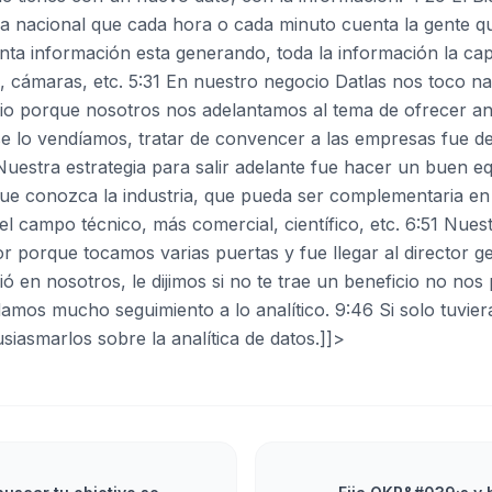
a nacional que cada hora o cada minuto cuenta la gente q
ta información esta generando, toda la información la cap
, cámaras, etc. 5:31 En nuestro negocio Datlas nos toco n
ipio porque nosotros nos adelantamos al tema de ofrecer an
 se lo vendíamos, tratar de convencer a las empresas fue d
Nuestra estrategia para salir adelante fue hacer un buen eq
ue conozca la industria, que pueda ser complementaria en 
l campo técnico, más comercial, científico, etc. 6:51 Nuest
r porque tocamos varias puertas y fue llegar al director ge
ió en nosotros, le dijimos si no te trae un beneficio no n
damos mucho seguimiento a lo analítico. 9:46 Si solo tuvier
siasmarlos sobre la analítica de datos.]]>