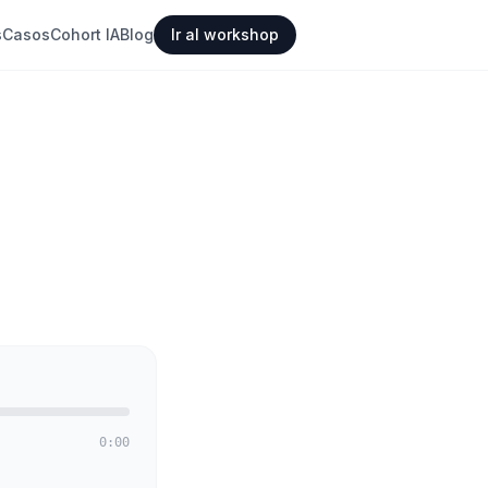
s
Casos
Cohort IA
Blog
Ir al workshop
0:00