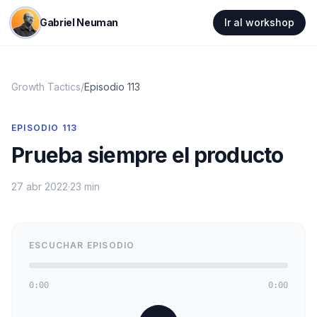
Gabriel Neuman
Ir al workshop
Growth Tactics
/
Episodio
113
EPISODIO
113
Prueba siempre el producto
27 abr 2022
·
23 min
ESCUCHAR EPISODIO
0:00
0:00