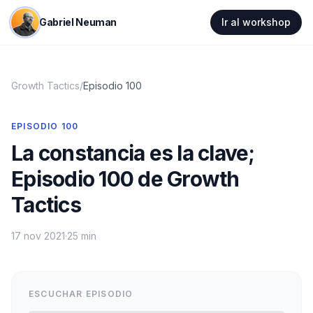
Gabriel Neuman
Ir al workshop
Growth Tactics
/
Episodio
100
EPISODIO
100
La constancia es la clave;
Episodio 100 de Growth
Tactics
17 nov 2021
·
25 min
ESCUCHAR EPISODIO