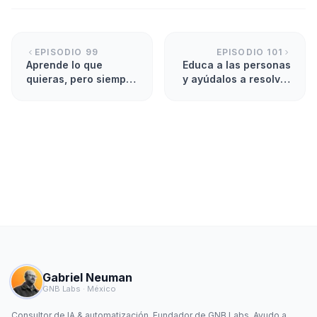
EPISODIO
99
EPISODIO
101
Aprende lo que
Educa a las personas
quieras, pero siempre
y ayúdalos a resolver
aplícalo
un problema
Gabriel Neuman
GNB Labs · México
Consultor de IA & automatización. Fundador de GNB Labs. Ayudo a