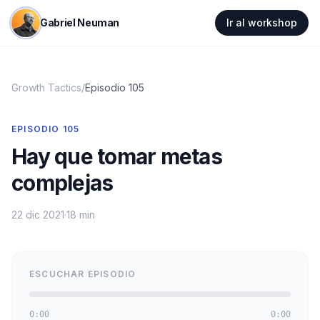
Gabriel Neuman
Ir al workshop
Growth Tactics
/
Episodio
105
EPISODIO
105
Hay que tomar metas
complejas
22 dic 2021
·
18 min
ESCUCHAR EPISODIO
0:00
0:00