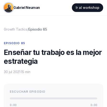
Gabriel Neuman
Ir al workshop
Growth Tactics
/
Episodio
85
EPISODIO
85
Enseñar tu trabajo es la mejor
estrategia
30 jul 2021
·
15 min
ESCUCHAR EPISODIO
0:00
0:00