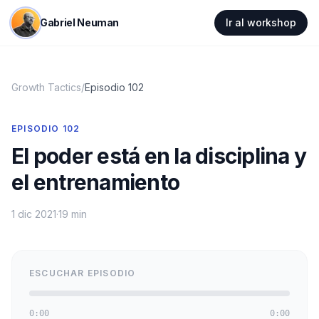
Gabriel Neuman
Ir al workshop
Growth Tactics
/
Episodio
102
EPISODIO
102
El poder está en la disciplina y
el entrenamiento
1 dic 2021
·
19 min
ESCUCHAR EPISODIO
0:00
0:00